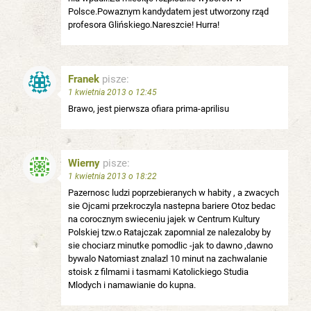
Polsce.Powaznym kandydatem jest utworzony rząd
profesora Glińskiego.Nareszcie! Hurra!
Franek
pisze:
1 kwietnia 2013 o 12:45
Brawo, jest pierwsza ofiara prima-aprilisu
Wierny
pisze:
1 kwietnia 2013 o 18:22
Pazernosc ludzi poprzebieranych w habity , a zwacych
sie Ojcami przekroczyla nastepna bariere Otoz bedac
na corocznym swieceniu jajek w Centrum Kultury
Polskiej tzw.o Ratajczak zapomnial ze nalezaloby by
sie chociarz minutke pomodlic -jak to dawno ,dawno
bywalo Natomiast znalazl 10 minut na zachwalanie
stoisk z filmami i tasmami Katolickiego Studia
Mlodych i namawianie do kupna.