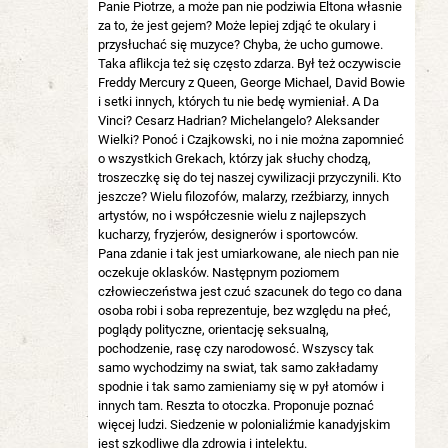
Panie Piotrze, a może pan nie podziwia Eltona własnie
za to, że jest gejem? Może lepiej zdjąć te okulary i
przysłuchać się muzyce? Chyba, że ucho gumowe.
Taka aflikcja też się często zdarza. Był też oczywiscie
Freddy Mercury z Queen, George Michael, David Bowie
i setki innych, których tu nie bedę wymieniał. A Da
Vinci? Cesarz Hadrian? Michelangelo? Aleksander
Wielki? Ponoć i Czajkowski, no i nie można zapomnieć
o wszystkich Grekach, którzy jak słuchy chodzą,
troszeczkę się do tej naszej cywilizacji przyczynili. Kto
jeszcze? Wielu filozofów, malarzy, rzeźbiarzy, innych
artystów, no i współczesnie wielu z najlepszych
kucharzy, fryzjerów, designerów i sportowców.
Pana zdanie i tak jest umiarkowane, ale niech pan nie
oczekuje oklasków. Następnym poziomem
człowieczeństwa jest czuć szacunek do tego co dana
osoba robi i soba reprezentuje, bez względu na płeć,
poglądy polityczne, orientację seksualną,
pochodzenie, rasę czy narodowosć. Wszyscy tak
samo wychodzimy na swiat, tak samo zakładamy
spodnie i tak samo zamieniamy się w pył atomów i
innych tam. Reszta to otoczka. Proponuje poznać
więcej ludzi. Siedzenie w polonialiźmie kanadyjskim
jest szkodliwe dla zdrowia i intelektu.