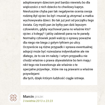
adoptowanym dzieciom jest bardzo niewielu bo dla
większości z nich dziecko to chwilowy kaprys.
Niesłusznie chyba pan tak negatywnie ocenia swoja
rodzinę.Był ojciec bo był i musiał ją utrzymać a matka
wychowywała dzieci. Bo tak już jest od początku tego
świata. Czy myśli pan że byłby pan dziś lepszym
człowiekim, gdyby wychował pana no właśnie kto?
ojciec z kolegą? I jakby zabierali pana na te parady.
Normalny człowiek jezeli walczy o sprawy poważne
dla niego nie biega z gołym tyłkiem po ulicy.
Oczywiście są różne przypadki i sprawa ewentualnej
adopcji może być rozważana indywidualnie ale nie
dlatego, że to sie im należy. I wtym przypadku nie
chodzi właśnie o prawa obywatelskie bo tem mają i
nikt tego nie kwestionuje ale właśnie o te
specjalne przywileje , które nie są prawami a właśnie
przywilejami
dla tych, dzięki którym ludzkość ciągle istnieje.
Marcin
pisze:
3 kwietnia 2013 o 23:23