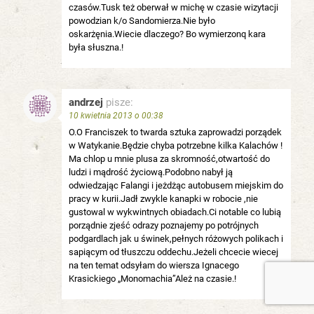
czasów.Tusk też oberwał w michę w czasie wizytacji
powodzian k/o Sandomierza.Nie było
oskarżęnia.Wiecie dlaczego? Bo wymierzonq kara
była słuszna.!
andrzej
pisze:
10 kwietnia 2013 o 00:38
O.O Franciszek to twarda sztuka zaprowadzi porządek
w Watykanie.Będzie chyba potrzebne kilka Kalachów !
Ma chlop u mnie plusa za skromność,otwartość do
ludzi i mądrość życiową.Podobno nabył ją
odwiedzając Falangi i jeżdżąc autobusem miejskim do
pracy w kurii.Jadł zwykle kanapki w robocie ,nie
gustowal w wykwintnych obiadach.Ci notable co lubią
porządnie zjeść odrazy poznajemy po potrójnych
podgardlach jak u świnek,pełnych różowych polikach i
sapiącym od tłuszczu oddechu.Jeżeli chcecie wiecej
na ten temat odsyłam do wiersza Ignacego
Krasickiego „Monomachia”Ależ na czasie.!