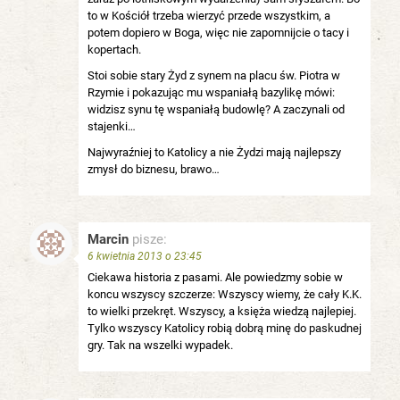
to w Kościół trzeba wierzyć przede wszystkim, a
potem dopiero w Boga, więc nie zapomnijcie o tacy i
kopertach.
Stoi sobie stary Żyd z synem na placu św. Piotra w
Rzymie i pokazując mu wspaniałą bazylikę mówi:
widzisz synu tę wspaniałą budowlę? A zaczynali od
stajenki…
Najwyraźniej to Katolicy a nie Żydzi mają najlepszy
zmysł do biznesu, brawo…
Marcin
pisze:
6 kwietnia 2013 o 23:45
Ciekawa historia z pasami. Ale powiedzmy sobie w
koncu wszyscy szczerze: Wszyscy wiemy, że cały K.K.
to wielki przekręt. Wszyscy, a księża wiedzą najlepiej.
Tylko wszyscy Katolicy robią dobrą minę do paskudnej
gry. Tak na wszelki wypadek.