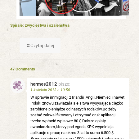
Spirale: zwycięstwa i szaleństwa
Czytaj dalej
47 Comments
hermes2012
pisze:
1 kwietnia 2013 o 10:50
W sprawie immigracji z Irlandii ,Anglii,Niemiec i nawet
Polski znowu zawiazała sie sitwa wysysająca ciężko
zarobione pieniądze od naszych rodaków.Bo żeby
zostać zakwalifikowany i otrzymać druk aplikacji
trzeba wpłacić wpisowe 80 $.Dalsze oplaty
cwaniaczkom,ktorzy pod egodą KPK wypelniaja
aplikacje o pracę na okres 3 lat to suma 6.500 $.
Przemnóżcie sobie przez 1000 naiwnych i zobaczycie