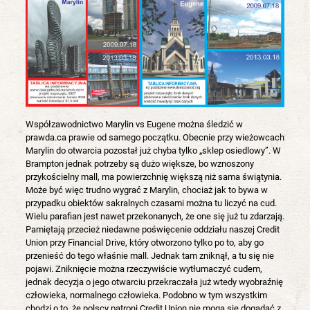
Współzawodnictwo Marylin vs Eugene można śledzić w
prawda.ca prawie od samego początku. Obecnie przy wieżowcach
Marylin do otwarcia pozostał już chyba tylko „sklep osiedlowy”. W
Brampton jednak potrzeby są dużo większe, bo wznoszony
przykościelny mall, ma powierzchnię większą niż sama świątynia.
Może być więc trudno wygrać z Marylin, chociaż jak to bywa w
przypadku obiektów sakralnych czasami można tu liczyć na cud.
Wielu parafian jest nawet przekonanych, że one się już tu zdarzają.
Pamiętają przecież niedawne poświęcenie oddziału naszej Credit
Union przy Financial Drive, który otworzono tylko po to, aby go
przenieść do tego właśnie mall. Jednak tam zniknął, a tu się nie
pojawi. Zniknięcie można rzeczywiście wytłumaczyć cudem,
jednak decyzja o jego otwarciu przekraczała już wtedy wyobraźnię
człowieka, normalnego człowieka. Podobno w tym wszystkim
chodzi o to, że polscy patroni Credit Union nie mogą się dogadać z