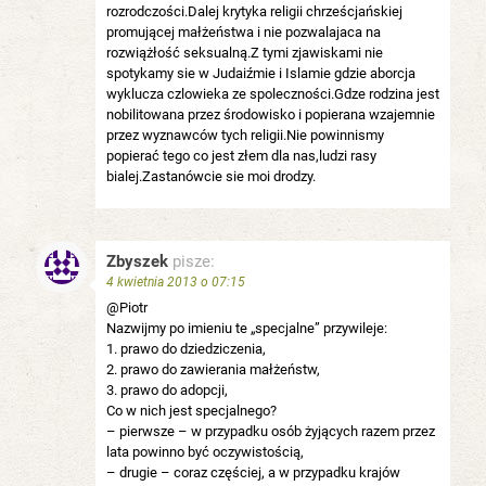
rozrodczości.Dalej krytyka religii chrześcjańskiej
promującej małżeństwa i nie pozwalajaca na
rozwiążłość seksualną.Z tymi zjawiskami nie
spotykamy sie w Judaiźmie i Islamie gdzie aborcja
wyklucza czlowieka ze spoleczności.Gdze rodzina jest
nobilitowana przez środowisko i popierana wzajemnie
przez wyznawców tych religii.Nie powinnismy
popierać tego co jest złem dla nas,ludzi rasy
bialej.Zastanówcie sie moi drodzy.
Zbyszek
pisze:
4 kwietnia 2013 o 07:15
@Piotr
Nazwijmy po imieniu te „specjalne” przywileje:
1. prawo do dziedziczenia,
2. prawo do zawierania małżeństw,
3. prawo do adopcji,
Co w nich jest specjalnego?
– pierwsze – w przypadku osób żyjących razem przez
lata powinno być oczywistością,
– drugie – coraz częściej, a w przypadku krajów