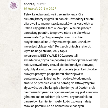
andrzej
pisze:
10 kwietnia 2013 o 00:27
Tyłek księdzu uratowali trzej milionerzy ,Ci z
piekarni,ktorzy wygrali 50 baniek.Oświadczyli,że oni
ofiarowali te marne trzysta patyków na kościółek w
Rabce czy gdzieś tam w Zakopcu.A,że nie placą z
darowizny podatku to sprawa stała sie dla władz
zrozumiała.Z próbą przemytu poradzil sobie
arcybiskup Collins ,który ma swoje 40% udzialu w
inwestycji „Mazenota” .Po trzech dniach z rekordu
kryminalnego zniknął cały zapis
wydarzenia.NIEBYWAŁE !! Cóż pozostali
świadkowie,chyba nie popełnią samobójstwa.Niestety
ksiądz Kowal,który okazal się doskonalym dentystą
,gdyż błyskawicznie usunął przednią jedynkę i dwójkę
prawym prostym pospolitemu złodziejowi w
suntannie;już nie jest na tym padole.Młodo mu sie
zmarło po przeniesieniu na parafię do Ottawy.Wybrał
zły zawód, bo albo ksiądz albo dentysta! Dwóch srok
nie można trzymać za ogon nawet jak się jest krewkim
góralem.Takim ludziom jak Kowal czy ten rolnik co
Jaruzelowi kamieniem rozbił kość czolową należy
stawiać pomniki.To sa bohaterowie naszych