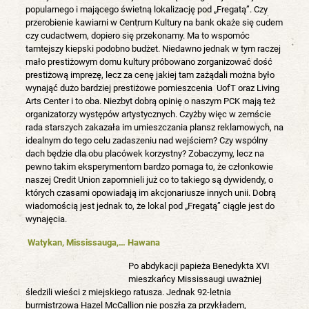
popularnego i mającego świetną lokalizację pod „Fregatą”. Czy
przerobienie kawiarni w Centrum Kultury na bank okaże się cudem
czy cudactwem, dopiero się przekonamy. Ma to wspomóc
tamtejszy kiepski podobno budżet. Niedawno jednak w tym raczej
mało prestiżowym domu kultury próbowano zorganizować dość
prestiżową imprezę, lecz za cenę jakiej tam zażądali można było
wynająć dużo bardziej prestiżowe pomieszcenia UofT oraz Living
Arts Center i to oba. Niezbyt dobrą opinię o naszym PCK mają też
organizatorzy występów artystycznych. Czyżby więc w zemście
rada starszych zakazała im umieszczania plansz reklamowych, na
idealnym do tego celu zadaszeniu nad wejściem? Czy wspólny
dach będzie dla obu placówek korzystny? Zobaczymy, lecz na
pewno takim eksperymentom bardzo pomaga to, że członkowie
naszej Credit Union zapomnieli już co to takiego są dywidendy, o
których czasami opowiadają im akcjonariusze innych unii. Dobrą
wiadomością jest jednak to, że lokal pod „Fregatą” ciągle jest do
wynajęcia.
Watykan, Mississauga,… Hawana
Po abdykacji papieża Benedykta XVI
mieszkańcy Mississaugi uważniej
śledzili wieści z miejskiego ratusza. Jednak 92-letnia
burmistrzowa Hazel McCallion nie poszła za przykładem,