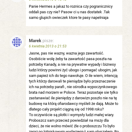
Panie Hermes a jakaz to roznica czy pogranicznicy
oddali pas czy nie? Pasow ci u nas dostatek .Tak
samo glupich owieczek ktore te pasy napelniaja
Marek
pisze:
6 kwietnia 2013 o 21:53
Jasne, pas nie wazny, wazna jego zawartość.
Osobiście wolę żeby ta zawartość pasa poszła na
potrzeby Kanady, a nie na prywatne wypady i biznesy
ludzi którzy powinni żyć ubogo i pomagać ubogim, jak
sam papież ich do tego nawołuje. O ile wiem, intencją
tych którzy darowali te pieniądze było przeznaczenie
ich na potrzeby parafi , nie ośrodka wypoczynkowego
brata nad morzem w Polsce. Teraz pozostaje sie tylko
zastanawiać ile pieniędzy z darowizn poszło nie na tę
budowę na którą ofiarodawcy myśleli że dają. Może to
dlatego cały projekt ciągną się od 1998 roku?
To oczywiście są plotki i wymysły ludzi małej wiary.
Proboszcz sam przecież powiedział na mszy dla
dzieci, że nie wolno mówić źle o proboszczu To było
zaraz po lotniskowym wydarzeniu) sam słyszałem. Bo