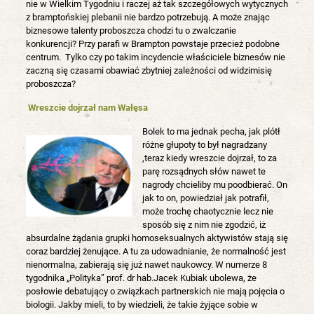
nie w Wielkim Tygodniu i raczej aż tak szczegółowych wytycznych
z bramptońskiej plebanii nie bardzo potrzebują. A może znając
biznesowe talenty proboszcza chodzi tu o zwalczanie
konkurencji? Przy parafi w Brampton powstaje przecież podobne
centrum. Tylko czy po takim incydencie właściciele biznesów nie
zaczną się czasami obawiać zbytniej zależności od widzimisię
proboszcza?
Wreszcie dojrzał nam Wałęsa
Bolek to ma jednak pecha, jak plótł
różne głupoty to był nagradzany
,teraz kiedy wreszcie dojrzał, to za
parę rozsądnych słów nawet te
nagrody chcieliby mu poodbierać. On
jak to on, powiedział jak potrafił,
może trochę chaotycznie lecz nie
sposób się z nim nie zgodzić, iż
absurdalne żądania grupki homoseksualnych aktywistów stają się
coraz bardziej żenujące. A tu za udowadnianie, że normalność jest
nienormalna, zabierają się już nawet naukowcy. W numerze 8
tygodnika „Polityka” prof. dr hab.Jacek Kubiak ubolewa, że
posłowie debatujący o związkach partnerskich nie mają pojęcia o
biologii. Jakby mieli, to by wiedzieli, że takie żyjące sobie w