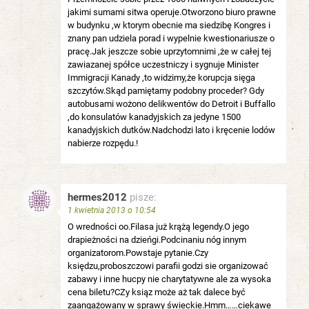
jakimi sumami sitwa operuje.Otworzono biuro prawne
w budynku ,w ktorym obecnie ma siedzibę Kongres i
znany pan udziela porad i wypelnie kwestionariusze o
pracę.Jak jeszcze sobie uprzytomnimi ,że w całej tej
zawiazanej spółce uczestniczy i sygnuje Minister
Immigracji Kanady ,to widzimy,że korupcja sięga
szczytów.Skąd pamiętamy podobny proceder? Gdy
autobusami wożono delikwentów do Detroit i Buffallo
,do konsulatów kanadyjskich za jedyne 1500
kanadyjskich dutków.Nadchodzi lato i kręcenie lodów
nabierze rozpędu.!
hermes2012
pisze:
1 kwietnia 2013 o 10:54
O wredności oo.Filasa już krążą legendy.O jego
drapieżności na dzieńgi.Podcinaniu nóg innym
organizatorom.Powstaje pytanie.Czy
księdzu,proboszczowi parafii godzi sie organizować
zabawy i inne hucpy nie charytatywne ale za wysoka
cena biletu?CZy ksiąz może aż tak dalece być
zaangażowany w sprawy świeckie.Hmm……ciekawe