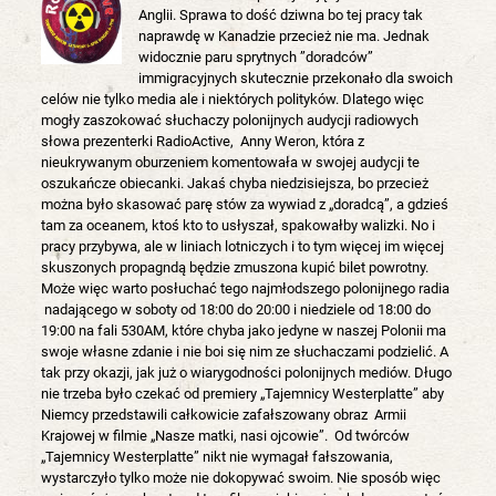
Anglii. Sprawa to dość dziwna bo tej pracy tak
naprawdę w Kanadzie przecież nie ma. Jednak
widocznie paru sprytnych ”doradców”
immigracyjnych skutecznie przekonało dla swoich
celów nie tylko media ale i niektórych polityków. Dlatego więc
mogły zaszokować słuchaczy polonijnych audycji radiowych
słowa prezenterki RadioActive, Anny Weron, która z
nieukrywanym oburzeniem komentowała w swojej audycji te
oszukańcze obiecanki. Jakaś chyba niedzisiejsza, bo przecież
można było skasować parę stów za wywiad z „doradcą”, a gdzieś
tam za oceanem, ktoś kto to usłyszał, spakowałby walizki. No i
pracy przybywa, ale w liniach lotniczych i to tym więcej im więcej
skuszonych propagndą będzie zmuszona kupić bilet powrotny.
Może więc warto posłuchać tego najmłodszego polonijnego radia
nadającego w soboty od 18:00 do 20:00 i niedziele od 18:00 do
19:00 na fali 530AM, które chyba jako jedyne w naszej Polonii ma
swoje własne zdanie i nie boi się nim ze słuchaczami podzielić. A
tak przy okazji, jak już o wiarygodności polonijnych mediów. Długo
nie trzeba było czekać od premiery „Tajemnicy Westerplatte” aby
Niemcy przedstawili całkowicie zafałszowany obraz Armii
Krajowej w filmie „Nasze matki, nasi ojcowie”. Od twórców
„Tajemnicy Westerplatte” nikt nie wymagał fałszowania,
wystarczyło tylko może nie dokopywać swoim. Nie sposób więc