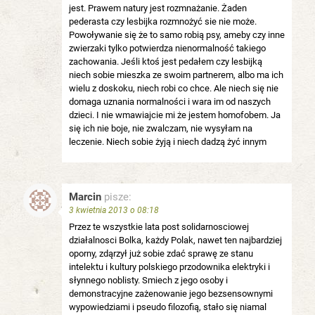
jest. Prawem natury jest rozmnażanie. Żaden
pederasta czy lesbijka rozmnożyć sie nie może.
Powoływanie się że to samo robią psy, ameby czy inne
zwierzaki tylko potwierdza nienormalność takiego
zachowania. Jeśli ktoś jest pedałem czy lesbijką
niech sobie mieszka ze swoim partnerem, albo ma ich
wielu z doskoku, niech robi co chce. Ale niech się nie
domaga uznania normalności i wara im od naszych
dzieci. I nie wmawiajcie mi że jestem homofobem. Ja
się ich nie boje, nie zwalczam, nie wysyłam na
leczenie. Niech sobie żyją i niech dadzą żyć innym
Marcin
pisze:
3 kwietnia 2013 o 08:18
Przez te wszystkie lata post solidarnosciowej
działalnosci Bolka, każdy Polak, nawet ten najbardziej
oporny, zdąrzył już sobie zdać sprawę ze stanu
intelektu i kultury polskiego przodownika elektryki i
słynnego noblisty. Smiech z jego osoby i
demonstracyjne zażenowanie jego bezsensownymi
wypowiedziami i pseudo filozofią, stało się niamal