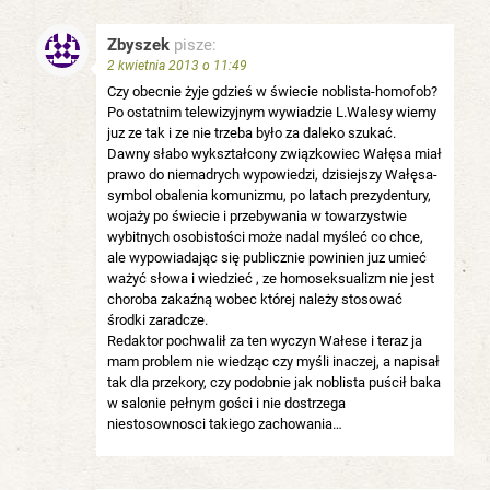
Zbyszek
pisze:
2 kwietnia 2013 o 11:49
Czy obecnie żyje gdzieś w świecie noblista-homofob?
Po ostatnim telewizyjnym wywiadzie L.Walesy wiemy
juz ze tak i ze nie trzeba było za daleko szukać.
Dawny słabo wykształcony związkowiec Wałęsa miał
prawo do niemadrych wypowiedzi, dzisiejszy Wałęsa-
symbol obalenia komunizmu, po latach prezydentury,
wojaży po świecie i przebywania w towarzystwie
wybitnych osobistości może nadal myśleć co chce,
ale wypowiadając się publicznie powinien juz umieć
ważyć słowa i wiedzieć , ze homoseksualizm nie jest
choroba zakaźną wobec której należy stosować
środki zaradcze.
Redaktor pochwalił za ten wyczyn Wałese i teraz ja
mam problem nie wiedząc czy myśli inaczej, a napisał
tak dla przekory, czy podobnie jak noblista puścił baka
w salonie pełnym gości i nie dostrzega
niestosownosci takiego zachowania…