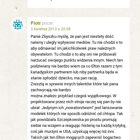
Piotr
pisze:
3 kwietnia 2013 o 20:08
Panie Zbyszku myślę, że pan jest niestety dość
naiwny i uległy wpływowi mediów. Tu nie chodzi o to
aby odmawiać im jakichkolwiek praw należnych
obywatelom. Tu chodzi o to aby oni nie próbowali
narzucać swojego punktu widzenia innym. Niech ten
podziwiany nie bardzo wiem za co Elton razem z tym
kanadyjskim partnerem lub niby partnerka będa w
stanie spłodzić dziecko, ma pan rację.
Zresztą w sprawie innych talentów które tak pana
zachwycają nie bardzo
można znależc przykład czegoś wyjątkowego. W
projektowane przez nich stroje raczej się pan by nie
ubrał. Jedynym ich „nowatorstwem” jest lansowanie
modelek których nie sposób odróżnić od chłopa. Tak
jak powidziała Szczepkowska po prostu promują
siebie na wzajem a reagując histerią na każdą krytykę,
coś jak murzyni w USA, uzyskują więcej niż inni.
Takich jak ten Elton mogących zapewnić bogactwo