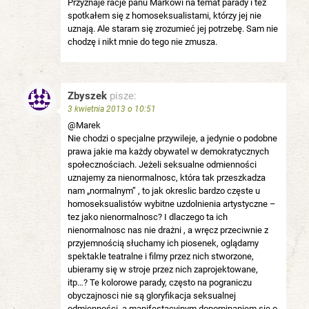
Przyznaje racje panu Markowi na temat parady i też
spotkałem się z homoseksualistami, którzy jej nie
uznają. Ale staram się zrozumieć jej potrzebę. Sam nie
chodzę i nikt mnie do tego nie zmusza.
Zbyszek
pisze:
3 kwietnia 2013 o 10:51
@Marek
Nie chodzi o specjalne przywileje, a jedynie o podobne
prawa jakie ma każdy obywatel w demokratycznych
społecznościach. Jeżeli seksualne odmienności
uznajemy za nienormalnosc, która tak przeszkadza
nam „normalnym” , to jak okreslic bardzo częste u
homoseksualistów wybitne uzdolnienia artystyczne –
tez jako nienormalnosc? I dlaczego ta ich
nienormalnosc nas nie drażni , a wręcz przeciwnie z
przyjemnością słuchamy ich piosenek, oglądamy
spektakle teatralne i filmy przez nich stworzone,
ubieramy się w stroje przez nich zaprojektowane,
itp…? Te kolorowe parady, często na pograniczu
obyczajnosci nie są gloryfikacja seksualnej
odmienności, a manifestacyjnym dopominaniem się o