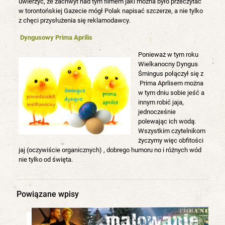
uwierzyć, że zachwyt nad tym filmem jaki można było przeczytać
w torontońskiej Gazecie mógł Polak napisać szczerze, a nie tylko
z chęci przysłużenia się reklamodawcy.
Dyngusowy Prima Aprilis
Ponieważ w tym roku
Wielkanocny Dyngus
Śmingus połączył się z
Prima Aprlisem można
w tym dniu sobie jeść a
innym robić jaja,
jednocześnie
polewając ich wodą.
Wszystkim czytelnikom
życzymy więc obfitości
jaj (oczywiście organicznych) , dobrego humoru no i różnych wód
nie tylko od święta.
Powiązane wpisy