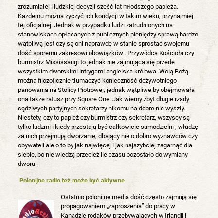
zrozumiałej i ludzkiej decyzji sześć lat młodszego papieża.
Każdemu można życzyć ich kondycji w takim wieku, przynajmiej
tej oficjalnej. Jednak w przypadku ludzi zatrudnionych na
stanowiskach opłacanych z publicznych pieniędzy sprawą bardzo
wątpliwą jest czy są oni naprawdę w stanie sprostać swojemu
dość sporemu zakresowi obowiązków . Przywódca Kościoła czy
burmistrz Mississaugi to jednak nie zajmująca się przede
wszystkim dworskimi intrygami angielska królowa. Wolą Bożą
można filozoficznie tłumaczyć konieczność dożywotniego
panowania na Stolicy Piotrowej, jednak wątpliwe by obejmowała
ona także ratusz przy Square One. Jak wiemy zbyt długie rządy
sędziwych partyjnych sekretarzy nikomu na dobre nie wyszły.
Niestety, czy to papież czy burmistrz czy sekretarz, wszyscy są
tylko ludzmi i kiedy przestają być całkowicie samodzielni , władzę
za nich przejmują dworzanie, dbający nie o dobro wyznawców czy
obywateli ale o to by jak najwięcej i jak najszybciej zagarnąć dla
siebie, bo nie wiedzą przecież ile czasu pozostało do wymiany
dworu.
Polonijne radio też może być aktywne
Ostatnio polonijne media dość często zajmują się
propagowaniem „zaproszenia” do pracy w
Kanadzie rodaków przebywających w Irlandii i