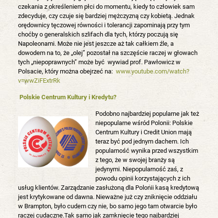
czekania z określeniem płci do momentu, kiedy to człowiek sam
zdecyduje, czy czuje się bardziej mężczyzną czy kobietą. Jednak
orędownicy tęczowej równości i tolerancji zapominają przy tym
choćby o generalskich szlifach dla tych, którzy poczują się
Napoleonami. Może nie jest jeszcze aż tak całkiem źle, a
dowodem na to, że „olej” pozostał na szczęście raczej w głowach
tych „niepoprawnych” może być wywiad prof. Pawłowicz w
Polsacie, który można obejrzeć na:
www.youtube.com/watch?
v=wwZiFExtrRk
Polskie Centrum Kultury i Kredytu?
Podobno najbardziej popularne jak też
niepopularne wśród Polonii: Polskie
Centrum Kultury i Credit Union mają
teraz być pod jednym dachem. Ich
popularność wynika przed wszystkim
z tego, że w swojej branży są
jedynymi. Niepopularność zaś, z
powodu opinii korzystających z ich
usług klientów. Zarządzanie zasłużoną dla Polonii kasą kredytową
jest krytykowane od dawna. Nieważne już czy zniknięcie oddziału
w Brampton, było cudem czy nie, bo samo jego tam otwarcie było
raczej cudaczne.Tak samo jak zamknięcie tego najbardziej