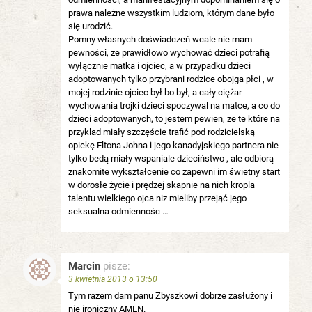
prawa należne wszystkim ludziom, którym dane było
się urodzić.
Pomny własnych doświadczeń wcale nie mam
pewności, ze prawidłowo wychować dzieci potrafią
wyłącznie matka i ojciec, a w przypadku dzieci
adoptowanych tylko przybrani rodzice obojga płci , w
mojej rodzinie ojciec był bo był, a cały ciężar
wychowania trojki dzieci spoczywal na matce, a co do
dzieci adoptowanych, to jestem pewien, ze te które na
przyklad miały szczęście trafić pod rodzicielską
opiekę Eltona Johna i jego kanadyjskiego partnera nie
tylko bedą miały wspaniale dzieciństwo , ale odbiorą
znakomite wykształcenie co zapewni im świetny start
w dorosłe życie i prędzej skapnie na nich kropla
talentu wielkiego ojca niz mieliby przejąć jego
seksualna odmiennośc …
Marcin
pisze:
3 kwietnia 2013 o 13:50
Tym razem dam panu Zbyszkowi dobrze zasłużony i
nie ironiczny AMEN.