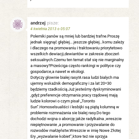
andrzej
pisze:
4 kwietnia 2013 o 05:07
Polemiki panów są mniej lub bardziej trafne.Proszę
jednak sięgnąć głębiej….jeszcze głębiej…komu zależy
i dlaczego na promowaniu i traktowaniu priorytetowo
wszelkich dewiacji,dewiantów w zakresie zboczeń
seksualnych.Czemu ten temat stał się nie marginalny
a masowy?Prześciga często rankingi w polityce czy
gospodarce,a nawet w ekologi.
Dotyczy głownie bialej rasy!A rasa ludzi bialych ma
ujemny wskaźnik demograficzny i za lat 20=30
będziemy rzadkością.Już jesteśmy dyskryminowani
,gdyż preferencje otrzymania pracy rządowej mają
ludzie kolorowi o czym pisał „Toronto
Sun”.Homoselsualiści i lesbijki są piątą kolumną w
problemie rozmnażania sie bialej rasy.Do tego
dochodzi wojna o aborcję jakże radylkalna ,wreszcie
niepiętnowanie ,a promowanie i przyzwalanie do
rozwodów małżęństw.Wreszcie w imię Nowe Złotej
Ery „wyzwalanie kobiet”,ktore też nie sprzyja