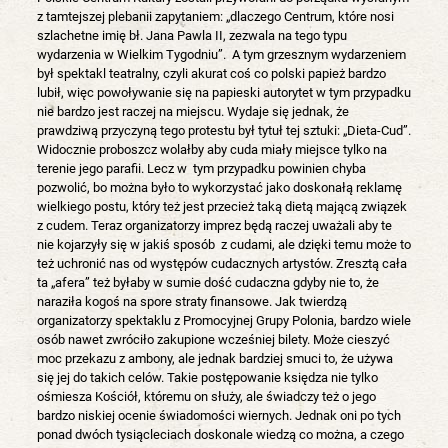
z tamtejszej plebanii zapytaniem: „dlaczego Centrum, które nosi
szlachetne imię bł. Jana Pawla II, zezwala na tego typu
wydarzenia w Wielkim Tygodniu”. A tym grzesznym wydarzeniem
był spektakl teatralny, czyli akurat coś co polski papież bardzo
lubił, więc powoływanie się na papieski autorytet w tym przypadku
nie bardzo jest raczej na miejscu. Wydaje się jednak, że
prawdziwą przyczyną tego protestu był tytuł tej sztuki: „Dieta-Cud”.
Widocznie proboszcz wolałby aby cuda miały miejsce tylko na
terenie jego parafii. Lecz w tym przypadku powinien chyba
pozwolić, bo można było to wykorzystać jako doskonałą reklamę
wielkiego postu, który też jest przecież taką dietą mającą związek
z cudem. Teraz organizatorzy imprez będą raczej uważali aby te
nie kojarzyły się w jakiś sposób z cudami, ale dzięki temu może to
też uchronić nas od występów cudacznych artystów. Zresztą cała
ta „afera” też byłaby w sumie dość cudaczna gdyby nie to, że
naraziła kogoś na spore straty finansowe. Jak twierdzą
organizatorzy spektaklu z Promocyjnej Grupy Polonia, bardzo wiele
osób nawet zwróciło zakupione wcześniej bilety. Może cieszyć
moc przekazu z ambony, ale jednak bardziej smuci to, że używa
się jej do takich celów. Takie postępowanie księdza nie tylko
ośmiesza Kościół, któremu on służy, ale świadczy też o jego
bardzo niskiej ocenie świadomości wiernych. Jednak oni po tych
ponad dwóch tysiącleciach doskonale wiedzą co można, a czego