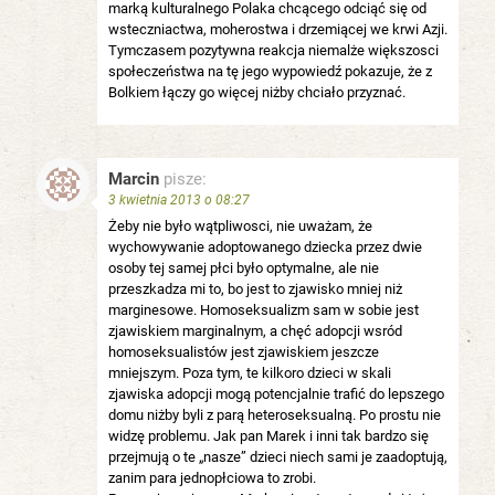
marką kulturalnego Polaka chcącego odciąć się od
wsteczniactwa, moherostwa i drzemiącej we krwi Azji.
Tymczasem pozytywna reakcja niemalże większosci
społeczeństwa na tę jego wypowiedź pokazuje, że z
Bolkiem łączy go więcej niżby chciało przyznać.
Marcin
pisze:
3 kwietnia 2013 o 08:27
Żeby nie było wątpliwosci, nie uważam, że
wychowywanie adoptowanego dziecka przez dwie
osoby tej samej płci było optymalne, ale nie
przeszkadza mi to, bo jest to zjawisko mniej niż
marginesowe. Homoseksualizm sam w sobie jest
zjawiskiem marginalnym, a chęć adopcji wsród
homoseksualistów jest zjawiskiem jeszcze
mniejszym. Poza tym, te kilkoro dzieci w skali
zjawiska adopcji mogą potencjalnie trafić do lepszego
domu niżby byli z parą heteroseksualną. Po prostu nie
widzę problemu. Jak pan Marek i inni tak bardzo się
przejmują o te „nasze” dzieci niech sami je zaadoptują,
zanim para jednopłciowa to zrobi.