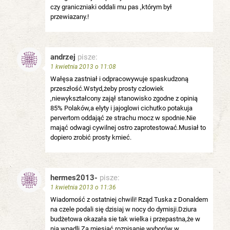
czy graniczniaki oddali mu pas ,którym był
przewiazany.!
andrzej
pisze:
1 kwietnia 2013 o 11:08
Wałęsa zastniał i odpracowywuje spaskudzoną
przeszłość.Wstyd,żeby prosty czlowiek
,niewykształcony zajął stanowisko zgodne z opinią
85% Polaków,a elyty i jajoglowi cichutko potakuja
pervertom oddająć ze strachu mocz w spodnie.Nie
mająć odwagi cywilnej ostro zaprotestować.Musiał to
dopiero zrobić prosty kmieć.
hermes2013-
pisze:
1 kwietnia 2013 o 11:36
Wiadomość z ostatniej chwili! Rząd Tuska z Donaldem
na czele podali się dzisiaj w nocy do dymisji.Dziura
budżetowa okazała sie tak wielka i przepastna,że w
nia wpadli.Za miesiąć rozpisanie wyborów w