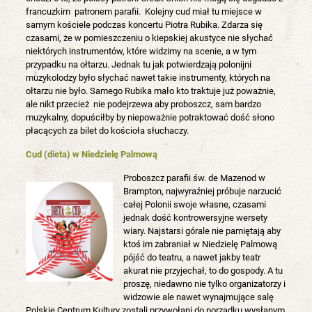
francuzkim patronem parafii. Kolejny cud miał tu miejsce w
samym kościele podczas koncertu Piotra Rubika. Zdarza się
czasami, że w pomieszczeniu o kiepskiej akustyce nie słychać
niektórych instrumentów, które widzimy na scenie, a w tym
przypadku na ołtarzu. Jednak tu jak potwierdzają polonijni
muzykolodzy było słychać nawet takie instrumenty, których na
ołtarzu nie było. Samego Rubika mało kto traktuje już poważnie,
ale nikt przecież nie podejrzewa aby proboszcz, sam bardzo
muzykalny, dopuściłby by niepoważnie potraktować dość słono
płacących za bilet do kościoła słuchaczy.
Cud (dieta) w Niedzielę Palmową
Proboszcz parafii św. de Mazenod w
Brampton, najwyraźniej próbuje narzucić
całej Polonii swoje własne, czasami
jednak dość kontrowersyjne wersety
wiary. Najstarsi górale nie pamiętają aby
ktoś im zabraniał w Niedzielę Palmową
pójść do teatru, a nawet jakby teatr
akurat nie przyjechał, to do gospody. A tu
proszę, niedawno nie tylko organizatorzy i
widzowie ale nawet wynajmujące salę
Polskie Centrum Kultury zostali przywołani do porządku wysłanym