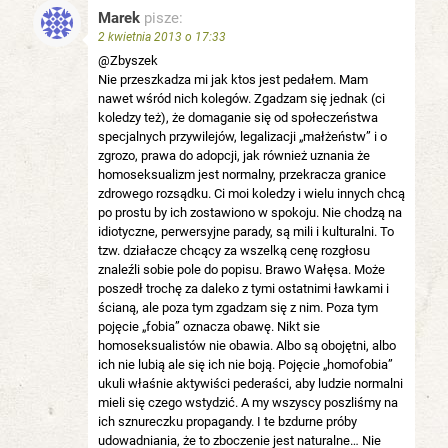
Marek
pisze:
2 kwietnia 2013 o 17:33
@Zbyszek
Nie przeszkadza mi jak ktos jest pedałem. Mam
nawet wśród nich kolegów. Zgadzam się jednak (ci
koledzy też), że domaganie się od społeczeństwa
specjalnych przywilejów, legalizacji „małżeństw” i o
zgrozo, prawa do adopcji, jak również uznania że
homoseksualizm jest normalny, przekracza granice
zdrowego rozsądku. Ci moi koledzy i wielu innych chcą
po prostu by ich zostawiono w spokoju. Nie chodzą na
idiotyczne, perwersyjne parady, są mili i kulturalni. To
tzw. działacze chcący za wszelką cenę rozgłosu
znaleźli sobie pole do popisu. Brawo Wałęsa. Może
poszedł trochę za daleko z tymi ostatnimi ławkami i
ścianą, ale poza tym zgadzam się z nim. Poza tym
pojęcie „fobia” oznacza obawę. Nikt sie
homoseksualistów nie obawia. Albo są obojętni, albo
ich nie lubią ale się ich nie boją. Pojęcie „homofobia”
ukuli właśnie aktywiści pederaści, aby ludzie normalni
mieli się czego wstydzić. A my wszyscy poszliśmy na
ich sznureczku propagandy. I te bzdurne próby
udowadniania, że to zboczenie jest naturalne… Nie