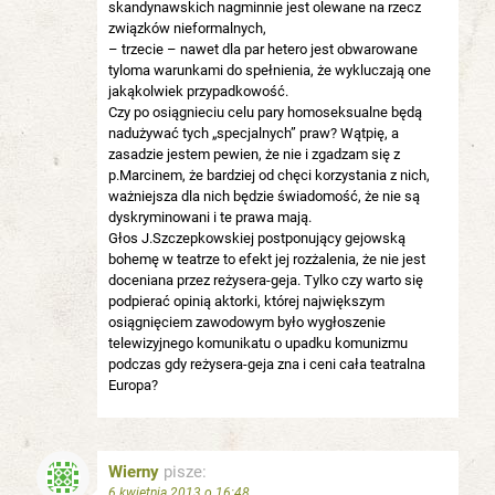
skandynawskich nagminnie jest olewane na rzecz
związków nieformalnych,
– trzecie – nawet dla par hetero jest obwarowane
tyloma warunkami do spełnienia, że wykluczają one
jakąkolwiek przypadkowość.
Czy po osiągnieciu celu pary homoseksualne będą
nadużywać tych „specjalnych” praw? Wątpię, a
zasadzie jestem pewien, że nie i zgadzam się z
p.Marcinem, że bardziej od chęci korzystania z nich,
ważniejsza dla nich będzie świadomość, że nie są
dyskryminowani i te prawa mają.
Głos J.Szczepkowskiej postponujący gejowską
bohemę w teatrze to efekt jej rozżalenia, że nie jest
doceniana przez reżysera-geja. Tylko czy warto się
podpierać opinią aktorki, której największym
osiągnięciem zawodowym było wygłoszenie
telewizyjnego komunikatu o upadku komunizmu
podczas gdy reżysera-geja zna i ceni cała teatralna
Europa?
Wierny
pisze:
6 kwietnia 2013 o 16:48