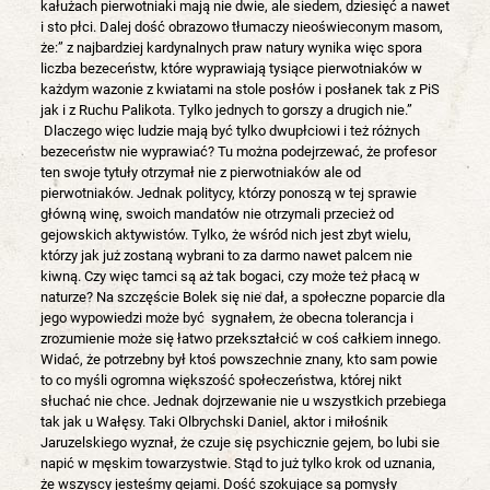
kałużach pierwotniaki mają nie dwie, ale siedem, dziesięć a nawet
i sto płci. Dalej dość obrazowo tłumaczy nieoświeconym masom,
że:” z najbardziej kardynalnych praw natury wynika więc spora
liczba bezeceństw, które wyprawiają tysiące pierwotniaków w
każdym wazonie z kwiatami na stole posłów i posłanek tak z PiS
jak i z Ruchu Palikota. Tylko jednych to gorszy a drugich nie.”
Dlaczego więc ludzie mają być tylko dwupłciowi i też różnych
bezeceństw nie wyprawiać? Tu można podejrzewać, że profesor
ten swoje tytuły otrzymał nie z pierwotniaków ale od
pierwotniaków. Jednak politycy, którzy ponoszą w tej sprawie
główną winę, swoich mandatów nie otrzymali przecież od
gejowskich aktywistów. Tylko, że wśród nich jest zbyt wielu,
którzy jak już zostaną wybrani to za darmo nawet palcem nie
kiwną. Czy więc tamci są aż tak bogaci, czy może też płacą w
naturze? Na szczęście Bolek się nie dał, a społeczne poparcie dla
jego wypowiedzi może być sygnałem, że obecna tolerancja i
zrozumienie może się łatwo przekształcić w coś całkiem innego.
Widać, że potrzebny był ktoś powszechnie znany, kto sam powie
to co myśli ogromna większość społeczeństwa, której nikt
słuchać nie chce. Jednak dojrzewanie nie u wszystkich przebiega
tak jak u Wałęsy. Taki Olbrychski Daniel, aktor i miłośnik
Jaruzelskiego wyznał, że czuje się psychicznie gejem, bo lubi sie
napić w męskim towarzystwie. Stąd to już tylko krok od uznania,
że wszyscy jesteśmy gejami. Dość szokujące są pomysły