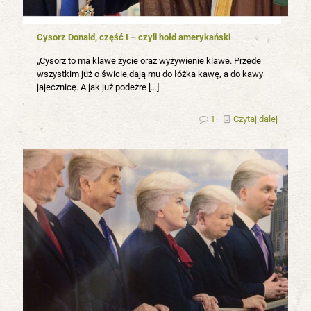
Cysorz Donald, część I – czyli hołd amerykański
„Cysorz to ma klawe życie oraz wyżywienie klawe. Przede
wszystkim już o świcie dają mu do łóżka kawę, a do kawy
jajecznicę. A jak już podeżre
[…]
1
Czytaj dalej