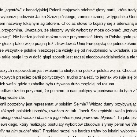
ie „agentów” z kanadyjskiej Polonii mających odebrać głosy partii, która trad
i w wyborczej odezwie Jacka Szczepińskiego, zamieszczonej w
tygodniku Gon
em nazwany lokalnym agitatorem. Chociaż słowo to kojarzy się z oderwaną o
ją przypomina. Uważa on, że słuszny wynik wyborczy może dokonać:
„przywró
atowej”
. Nie bardzo jednak można sobie przypomnieć kiedy to Polska grała p
rzy głoszą takie wizje pragną też zlikwidować Unię Europejską co jednocześnie
że wszystkie polskie nieszczęścia wzięły się od nieudolności w układaniu s
 takie psuje i to w dość głupi sposób jest raczej nieodpowiedzialnością a nie
szych niepowodzeń jest właśnie ta idiotyczna polsko–polska wojna. Chociaż 
cowych przecież partii politycznych trudno znaleźć, to jednak wpisuje się 
ich waśni gdzie szabelka była używana dużo częściej od rozumu.
edliwie trzeba przyznać, że pomimo to nasi politycy w porównaniu do tych z
ają wcale źle.
onii potrzebny jest reprezentat w polskim Sejmie? Widząc tłumy przybywając
i różnych polskich urzędów, uważam że tak.
Jacek Szczepiński uważa jednak
okalnego środowiska i dbaniu o jego interes jest poważum błędem”
.
Tu jako pr
iewskiego, który realizując postulaty wyborców zbudował słynny peron we W
ły na nim suchej nitki”.
Przykład raczej nie bardzo trafny bo lokalni wyborcy 