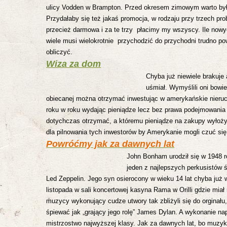
ulicy Vodden w Brampton. Przed okresem zimowym warto byłob
Przydałaby się też jakaś promocja, w rodzaju przy trzech p
przecież darmowa i za te trzy płacimy my wszyscy. Ile
nowyc
wiele musi wielokrotnie przychodzić do przychodni trudno pow
obliczyć.
Wiza za dom
Chyba już niewiele brakuj
uśmiał. Wymyślili oni bowi
obiecanej można otrzymać inwestując w amerykańskie nieruch
roku w roku wydając pieniądze lecz bez prawa podejmowania
dotychczas otrzymać, a któremu pieniądze na zakupy wyłoży j
dla pilnowania tych inwestorów by Amerykanie mogli czuć się
Powróćmy jak za dawnych lat
John Bonham urodził się w 1948 r
jeden z najlepszych perkusistów
Led Zeppelin. Jego syn osierocony w wieku 14 lat chyba już
listopada w sali koncertowej kasyna Rama w Orilli gdzie mi
muzycy wykonujący cudze utwory tak zbliżyli się do orginału
śpiewać jak
„grający jego rolę” James Dylan. A wykonanie na
mistrzostwo najwyższej klasy.
Jak za dawnych lat, bo muzyka