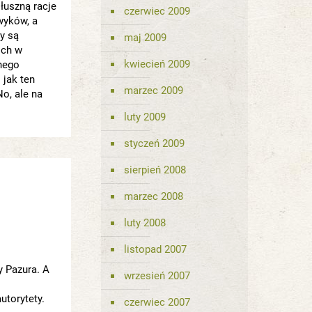
łuszną racje
czerwiec 2009
wyków, a
y są
maj 2009
ich w
kwiecień 2009
dnego
 jak ten
marzec 2009
No, ale na
luty 2009
styczeń 2009
sierpień 2008
marzec 2008
luty 2008
listopad 2007
y Pazura. A
wrzesień 2007
utorytety.
czerwiec 2007