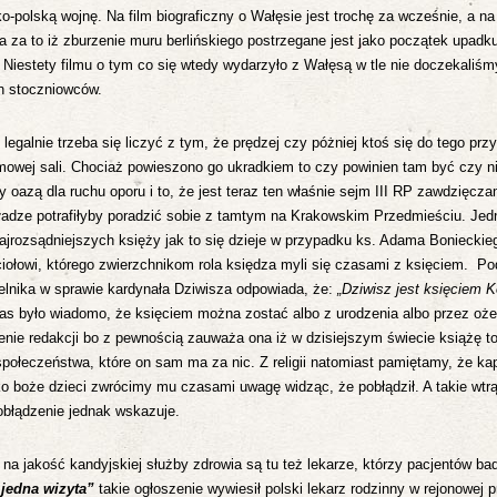
-polską wojnę. Na film biograficzny o Wałęsie jest trochę za wcześnie, a na 
ta za to iż zburzenie muru berlińskiego postrzegane jest jako początek upa
.
Niestety filmu o tym co się wtedy wydarzyło z Wałęsą w tle nie doczekaliśmy 
h stoczniowców.
 legalnie trzeba się liczyć z tym, że prędzej czy póżniej ktoś się do tego prz
mowej sali. Chociaż powieszono go ukradkiem to czy powinien tam być czy nie
ły oazą dla ruchu oporu i to, że jest teraz ten właśnie sejm III RP zawdzięc
władze potrafiłyby poradzić sobie z tamtym na Krakowskim Przedmieściu. Je
najrozsądniejszych księży jak to się dzieje w przypadku ks. Adama Boniecki
iołowi, którego zwierzchnikom rola księdza myli się czasami z księciem.
Po
ytelnika w sprawie kardynała Dziwisza odpowiada, że:
„Dziwisz jest księciem K
zas było wiadomo, że księciem można zostać albo z urodzenia albo przez oże
enie redakcji bo z pewnością zauważa ona iż w dzisiejszym świecie książę to
 społeczeństwa, które on sam ma za nic.
Z religii natomiast pamiętamy, że ka
ko boże dzieci zwrócimy mu czasami uwagę widząc, że pobłądził. A takie wtrą
pobłądzenie jednak wskazuje.
na jakość kandyjskiej służby zdrowia są tu też lekarze, którzy pacjentów ba
jedna wizyta”
takie ogłoszenie wywiesił polski lekarz rodzinny w rejonowej 