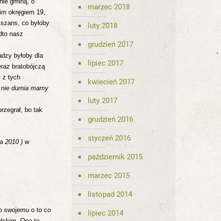
nie gminą, o
marzec 2018
kim okręgiem 19,
 szans, co byłoby
luty 2018
dto nasz
grudzień 2017
adzy byłoby dla
lipiec 2017
eraz bratobójczą
 z tych
kwiecień 2017
 nie durnia mamy
luty 2017
rzegrał, bo tak
grudzień 2016
styczeń 2016
a 2010 )
w
październik 2015
marzec 2015
listopad 2014
o swojemu o to co
lipiec 2014
olskim. Ona to