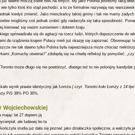
a już dawno moczą sobie nitki na innych.
My jako Polonia jesteśmy taką właś
 wie tylko ktoś kto stąd pochodzi, a to że formalnie nazywają nas warszaws
 jednak kiedyś zmienić. Jako mieszkańcy takiej gminy i tak nie mamy żadych
 siebie mogliśmy coś jednak zrobić gdy nadarzyła się taka sposobność. Pona
iej kierować się swoim sumieniem i dobrem kraju.
ego sprowadzała się do agitacji na rzecz ludzi, których dopuszczenie do wł
ami do rządzenia krajem Polacy mieli już okazję się zapoznać. Obserwując t
eszcze nie tak dawno tylko Polska była najważniejsza może chociaż niektórzy
ykami „Komuchy otwierać!” zdobędą się na chwilę refleksji by pomyśleć:
„czy
ronto może długo się nie powtórzyć, dlatego też to nie polonijny kandydat p
kało wynik prawie identyczny jak Łomża
( czyt. Toronto koło Łomży z 14 lipc
omży PiS 38% PO 30%.
r Wojciechowskiej
 mając lat 27 dopiero ją
cierpiał, ale ludowej bo ta
kończyła studia już dała się poznać jako działaczka społeczna,
a walczyła p
to tak naprawdę dzięki niej najstarszy polski kościół w Toronto pozostaje p