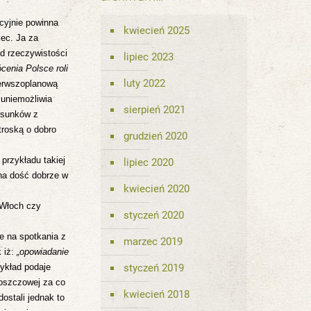
ycyjnie powinna
kwiecień 2025
iec. Ja za
d rzeczywistości
lipiec 2023
cenia Polsce roli
luty 2022
ierwszoplanową
 uniemożliwia
sierpień 2021
tosunków z
 troską o dobro
grudzień 2020
przykładu takiej
lipiec 2020
ona dość dobrze w
kwiecień 2020
 Włoch czy
styczeń 2020
e na spotkania z
marzec 2019
 iż:
„opowiadanie
zykład podaje
styczeń 2019
łoszczowej za co
kwiecień 2018
dostali jednak to