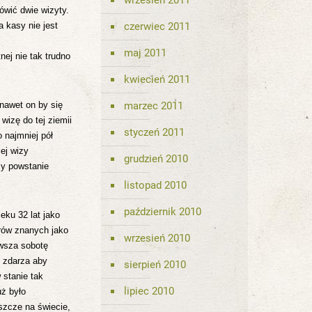
wrzesień 2011
ówić dwie wizyty.
 kasy nie jest
czerwiec 2011
maj 2011
nej nie tak trudno
kwiecień 2011
nawet on by się
marzec 2011
wizę do tej ziemii
styczeń 2011
 najmniej pół
ej wizy
grudzień 2010
cy powstanie
listopad 2010
październik 2010
eku 32 lat jako
rów znanych jako
wrzesień 2010
rwsza sobotę
 zdarza aby
sierpień 2010
 stanie tak
lipiec 2010
uż było
eszcze na świecie,