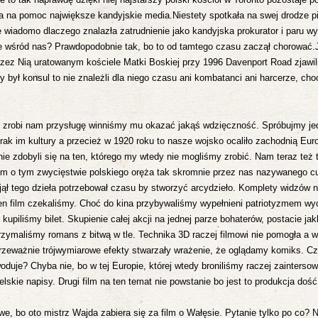
a na pomoc największe kandyjskie media.
Niestety spotkała na swej drodze p
e wiadomo dlaczego znalazła zatrudnienie jako kandyjska prokurator i paru w
ze wśród nas? Prawdopodobnie tak, bo to od tamtego czasu zaczął chorować.
zez Nią uratowanym kościele Matki Boskiej przy 1996 Davenport Road zjawili
był konsul to nie znależli dla niego czasu ani kombatanci ani harcerze, choc
ś zrobi nam przysługę winniśmy mu okazać jakąś wdzięczność. Spróbujmy je
ak im kultury a przecież w 1920 roku to nasze wojsko ocaliło zachodnią Eur
ś nie zdobyli się na ten, którego my wtedy nie mogliśmy zrobić. Nam teraz też 
film o tym zwycięstwie polskiego oręża
tak skromnie przez nas nazywanego 
jął tego dzieła potrzebował czasu by stworzyć arcydzieło.
Komplety widzów n
en film czekaliśmy.
Choć do kina przybywaliśmy wypełnieni patriotyzmem wy
 kupiliśmy bilet. Skupienie całej akcji na jednej parze bohaterów, postacie jak
zymaliśmy romans z bitwą w tle. Technika 3D raczej filmowi nie pomogła a 
rzeważnie trójwymiarowe efekty stwarzały wrażenie, że oglądamy komiks. Cz
oduje? Chyba nie, bo w tej Europie, której wtedy broniliśmy raczej
zaintersow
skie napisy. Drugi film na ten temat nie powstanie bo jest to produkcja doś
we, bo oto mistrz Wajda zabiera się za film o Wałęsie. Pytanie tylko po co? 