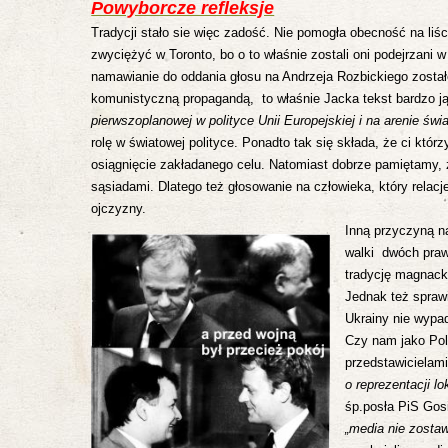
Powyborcze refleksje
Tradycji stało sie więc zadość. Nie pomogła obecność na liśc
zwyciężyć w Toronto, bo o to właśnie zostali oni podejrzan
namawianie do oddania głosu na Andrzeja Rozbickiego został
komunistyczną propagandą, to właśnie Jacka tekst bardzo 
pierwszoplanowej w polityce Unii Europejskiej i na arenie świ
rolę w światowej polityce. Ponadto tak się składa, że ci któ
osiągnięcie zakładanego celu. Natomiast dobrze pamiętamy, 
sąsiadami. Dlatego też głosowanie na człowieka, który relacje
ojczyzny.
Inną przyczyną na
walki dwóch prawi
tradycję magnack
Jednak też sprawi
Ukrainy nie wypad
Czy nam jako Pol
przedstawicielam
o reprezentacji l
śp.posła PiS Gos
„media nie zostawi