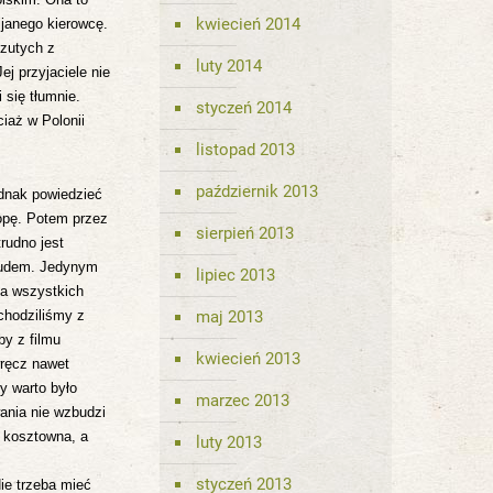
kwiecień 2014
ijanego kierowcę.
yzutych z
luty 2014
Jej przyjaciele nie
 się tłumnie.
styczeń 2014
iaż w Polonii
listopad 2013
październik 2013
dnak powiedzieć
opę.
Potem przez
sierpień 2013
trudno jest
cudem. Jedynym
lipiec 2013
a wszystkich
chodziliśmy z
maj 2013
by z filmu
kwiecień 2013
wręcz nawet
y warto było
marzec 2013
ania nie wzbudzi
ć kosztowna, a
luty 2013
styczeń 2013
Nie trzeba mieć