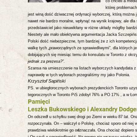
co chcieli a medi
której problemach
jest winą dość dziwacznej ordynacji wyborczej, którą można
nawet nie bardzo moralne, wpłynąć na wynik krajowy, ale dla
przedstawiciel jako nieuwikłany w różne układy mógłby bardz
Niestety ale mało obiektywna argumentacja Jacka Szczepiński
Polski dość niebezpieczne, tym bardziej że z ich kompetencj
walkę tych „praworządnych ze sprawiedliwymi”, dla których j
dobijających się
miesiąc temu do konsulatu w Toronto z okrz
jednak za prezesa?”
.
Szansa na umieszczenie na listach wyborczych kandydata z To
naprawdę w tych wyborach przegraliśmy my jako Polonia.
Krzysztof Sapiński
PS. w ubiegłorocznych wyborach prezydenckich Toronto uzys
tegorocznych w Toronto PiS zdobył 76% a PO 17% , a w Ł
Pamięci
Leszka Bukowskiego i Alexandry Dodge
On odszedł u schyłku swej drogi po Ziemi w wieku 87 lat. Ona
rozpoczynała. On – walczył o Polskę, chociaż sporo od niej wy
prawdziwa wielokrotnie go odznaczała.
Ona chociaż dopiero s
i On czyli o sprawiedliwość.
Na pewno nie wszyscy wiedzą, że 