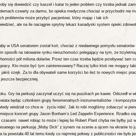
y się dowiedzić czy kaszel i katar to jeden problem czy trzeba jednak zam
roblemach czwarty za darmo, bo opieka medyczna chociaż w przychodni nie ma
h problemów może przybyć pacjentowi, który mając i tak ich
iedzieć, ale na ile naciągnie sprytny lekarz kanadyski system opieki zdrowot
e aby w USA senatorem został koń, chociaż z niedawnego pomysłu senatorów 
em sposób na ratowanie rynku nieruchomości polegający na tym, że trzyletnią 
omości pół miliona dolarów. Przez ten czas trzeba będzie przebywać tam co
 pracy.
Kto może być tym zainteresowany? Raczej tylko ktoś nie mogący taki
akiś szejk. Za to dla obywateli same korzyści bo ileż to nowych miejsc pra
 jeszcze bezpieczniej.
oku. Gry na perkusji zaczynał uczyć się na puszkach po kawie. Odszedł w wi
 świata będąc członkiem grupy fenomenalnych instrumentalistów i kompozyto
 wtedy wiedział co chce w życiu robić. Jak to robi mogliśmy zobaczyć w pie
ał miejsce koncert grupy Jason Bonham’s Led Zeppelin Experience.
Rzadko się
,
czasami nawet robiąc to może i lepiej bo Robert Plant chyba nie byłby już w
pisanego na perkusję „Moby Dick” z synem na scenie a ojcem na ekranie to j
 ta powstała 40 lat temu kiedy co najmniej połowy z publiczności nie było j