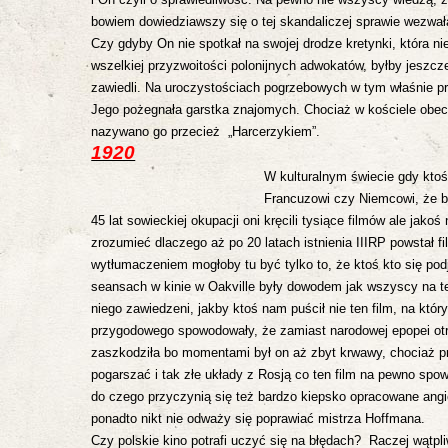
bowiem dowiedziawszy się o tej skandaliczej sprawie
wezwał
Czy gdyby On nie spotkał na swojej drodze kretynki, która ni
wszelkiej przyzwoitości polonijnych adwokatów, byłby jeszc
zawiedli. Na uroczystościach pogrzebowych w tym właśnie pr
Jego pożegnała garstka znajomych. Chociaż w kościele obecy 
nazywano go przecież „Harcerzykiem”.
1920
W kulturalnym świecie gdy kto
Francuzowi czy Niemcowi, że br
45 lat sowieckiej okupacji oni kręcili tysiące filmów ale jako
zrozumieć
dlaczego aż po 20 latach istnienia IIIRP powstał 
wytłumaczeniem mogłoby tu być tylko to, że ktoś kto się pod
seansach w kinie w Oakville były dowodem jak wszyscy na t
niego zawiedzeni, jakby ktoś nam puścił nie ten film, na który
przygodowego
spowodowały, że zamiast narodowej epopei otr
zaszkodziła bo momentami był on aż zbyt krwawy, chociaż p
pogarszać i tak złe układy z Rosją co ten film na pewno spow
do czego przyczynią się też bardzo kiepsko opracowane angiel
ponadto nikt nie odważy się poprawiać mistrza Hoffmana.
Czy polskie kino potrafi uczyć się na błędach? Raczej wątpli