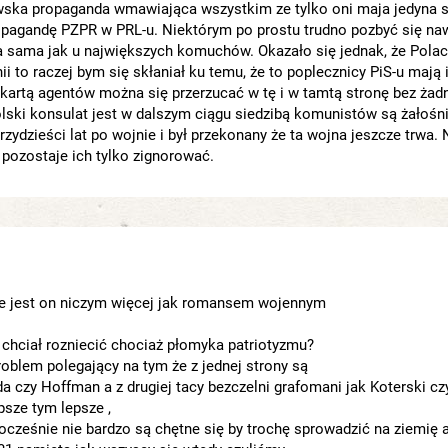
wska propaganda wmawiająca wszystkim ze tylko oni maja jedyna s
opagandę PZPR w PRL-u. Niektórym po prostu trudno pozbyć się na
a sama jak u największych komuchów. Okazało się jednak, że Polac
i to raczej bym się skłaniał ku temu, że to poplecznicy PiS-u mają 
 kartą agentów można się przerzucać w tę i w tamtą stronę bez ża
 polski konsulat jest w dalszym ciągu siedzibą komunistów są żałośni
zydzieści lat po wojnie i był przekonany że ta wojna jeszcze trwa. 
 pozostaje ich tylko zignorować.
cie jest on niczym więcej jak romansem wojennym
e chciał rozniecić chociaż płomyka patriotyzmu?
oblem polegający na tym że z jednej strony są
da czy Hoffman a z drugiej tacy bezczelni grafomani jak Koterski cz
sze tym lepsze ,
cześnie nie bardzo są chętne się by trochę sprowadzić na ziemię a