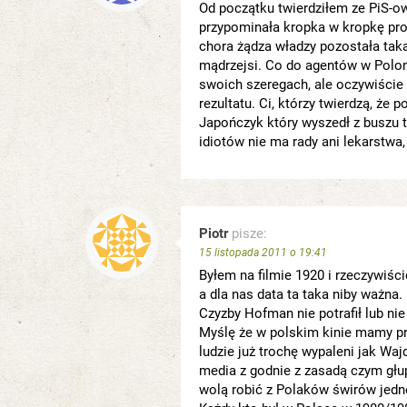
Od początku twierdziłem ze PiS-o
przypominała kropka w kropkę pr
chora żądza władzy pozostała tak
mądrzejsi. Co do agentów w Poloni
swoich szeregach, ale oczywiście
rezultatu. Ci, którzy twierdzą, że
Japończyk który wyszedł z buszu tr
idiotów nie ma rady ani lekarstwa,
Piotr
pisze:
15 listopada 2011 o 19:41
Byłem na filmie 1920 i rzeczywiś
a dla nas data ta taka niby ważna.
Czyzby Hofman nie potrafił lub ni
Myślę że w polskim kinie mamy pr
ludzie już trochę wypaleni jak Waj
media z godnie z zasadą czym głup
wolą robić z Polaków świrów jedno