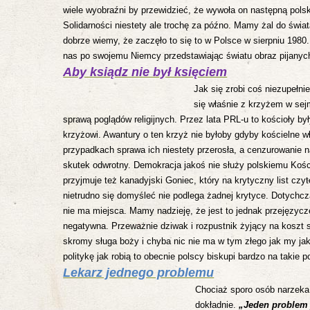
wiele wyobraźni by przewidzieć, że wywoła on następną polsko
Solidarności niestety ale trochę za późno. Mamy żal do świa
dobrze wiemy, że zaczęło to się to w Polsce w sierpniu 1980
nas po swojemu Niemcy przedstawiając światu obraz pijanyc
Aby ksiądz nie był księciem
Jak się zrobi coś niezupełnie
się właśnie z krzyżem w sej
sprawą poglądów religijnych. Przez lata PRL-u to kościoły by
krzyżowi.
Awantury o ten krzyż nie byłoby gdyby kościelne 
przypadkach sprawa ich niestety
przerosła, a cenzurowanie 
skutek odwrotny. Demokracja jakoś nie służy polskiemu Kośc
przyjmuje też kanadyjski Goniec, który na krytyczny list cz
nietrudno się domyśleć nie podlega żadnej krytyce. Dotychc
nie ma miejsca. Mamy nadzieję, że jest to jednak przejęzycz
negatywna. Przeważnie dziwak i rozpustnik żyjący na koszt
skromy sługa boży i
chyba nic nie ma w tym złego jak my ja
politykę jak robią to obecnie polscy biskupi bardzo na takie 
Lekarz jednego problemu
Chociaż sporo osób narzeka 
dokładnie.
„Jeden problem 