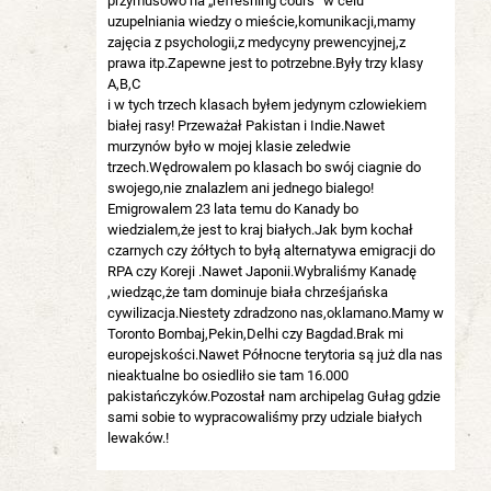
przymusowo na „refreshing cours” w celu
uzupelniania wiedzy o mieście,komunikacji,mamy
zajęcia z psychologii,z medycyny prewencyjnej,z
prawa itp.Zapewne jest to potrzebne.Były trzy klasy
A,B,C
i w tych trzech klasach byłem jedynym czlowiekiem
białej rasy! Przeważał Pakistan i Indie.Nawet
murzynów było w mojej klasie zeledwie
trzech.Wędrowalem po klasach bo swój ciagnie do
swojego,nie znalazlem ani jednego bialego!
Emigrowalem 23 lata temu do Kanady bo
wiedzialem,że jest to kraj białych.Jak bym kochał
czarnych czy żółtych to byłą alternatywa emigracji do
RPA czy Koreji .Nawet Japonii.Wybraliśmy Kanadę
,wiedząc,że tam dominuje biała chrześjańska
cywilizacja.Niestety zdradzono nas,oklamano.Mamy w
Toronto Bombaj,Pekin,Delhi czy Bagdad.Brak mi
europejskości.Nawet Północne terytoria są już dla nas
nieaktualne bo osiedliło sie tam 16.000
pakistańczyków.Pozostał nam archipelag Gułag gdzie
sami sobie to wypracowaliśmy przy udziale białych
lewaków.!