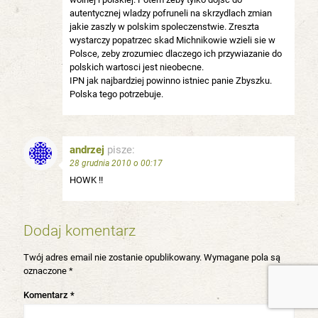
autentycznej wladzy pofruneli na skrzydlach zmian
jakie zaszly w polskim spoleczenstwie. Zreszta
wystarczy popatrzec skad Michnikowie wzieli sie w
Polsce, zeby zrozumiec dlaczego ich przywiazanie do
polskich wartosci jest nieobecne.
IPN jak najbardziej powinno istniec panie Zbyszku.
Polska tego potrzebuje.
andrzej
pisze:
28 grudnia 2010 o 00:17
HOWK !!
Dodaj komentarz
Twój adres email nie zostanie opublikowany.
Wymagane pola są
oznaczone
*
Komentarz
*