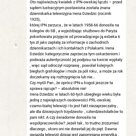
Oto najświeższy kwiatek z IPN-owskiej łączki – przed
sądem lustracyjnym postawiona została znana
dziennikarka telewizyjna Irena Dziedzic (rocznik
1925),
której IPN zarzuca , że w latach 1958-66 donosiła na
kolegów do SB , a wyjeżdżając służbowo do Paryża
pokwitowała przyjęcie od prowadzącego ją esbeka 6
tys zł jako zapłatę za informacje o zachodnich
dziennikarzach i ich kontaktach z Polakami. Irena
Dziedzic kategorycznie zaprzecza tym oskarżeniom i
podważa autentyczność jej podpisu na kwicie wypłaty
, więc sąd odroczył rozprawę , powołał kolejnych
biegłych grafologów i może za pół roku , a może za rok
doczekamy się roztrzygnięcia lub nie…
Czy myśli Pan , że oprócz IPN-u kogoś jeszcze ta
sprawa rajcuje? – absolutnie nie!
Irena Dziedzic w latach 60-tych ubiegłego wieku była
jedną z największych osobowości PRL-owskiej
czarno-białej telewizji i to jest fakt niezaprzeczalny ,
ale dla dzisiejszych trzydziesto- , czterdziestolatków to
pani nikt. A czy świadomie donosiła na
współpracowników? Jeżeli tak , to trudno zrozumieć
dlaczego , skoro oni nie dorastali jej do pięt. Dawna
gwiazda telewizji dzisiaj jest zapomnianą emerytką ,