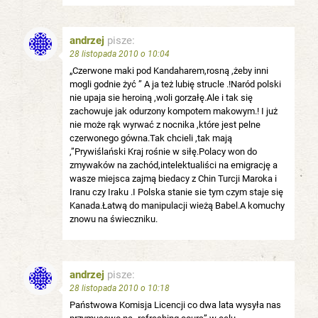
andrzej
pisze:
28 listopada 2010 o 10:04
„Czerwone maki pod Kandaharem,rosną ,żeby inni
mogli godnie żyć ” A ja też lubię strucle .!Naród polski
nie upaja sie heroiną ,woli gorzałę.Ale i tak się
zachowuje jak odurzony kompotem makowym.! I już
nie może rąk wyrwać z nocnika ,które jest pelne
czerwonego gówna.Tak chcieli ,tak mają
,”Prywiślański Kraj rośnie w siłę.Polacy won do
zmywaków na zachód,intelektualiści na emigrację a
wasze miejsca zajmą biedacy z Chin Turcji Maroka i
Iranu czy Iraku .I Polska stanie sie tym czym staje się
Kanada.Łatwą do manipulacji wieżą Babel.A komuchy
znowu na świeczniku.
andrzej
pisze:
28 listopada 2010 o 10:18
Państwowa Komisja Licencji co dwa lata wysyła nas