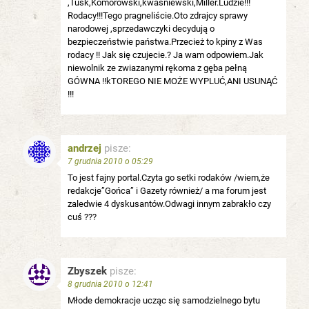
,Tusk,Komorowski,kwaśniewski,Miller.Ludzie!!!
Rodacy!!!Tego pragneliście.Oto zdrajcy sprawy
narodowej ,sprzedawczyki decydują o
bezpieczeństwie państwa.Przecież to kpiny z Was
rodacy !! Jak się czujecie.? Ja wam odpowiem.Jak
niewolnik ze zwiazanymi rękoma z gęba pełną
GÓWNA !!kTOREGO NIE MOŻE WYPLUĆ,ANI USUNĄĆ
!!!
andrzej
pisze:
7 grudnia 2010 o 05:29
To jest fajny portal.Czyta go setki rodaków /wiem,że
redakcje”Gońca” i Gazety również/ a ma forum jest
zaledwie 4 dyskusantów.Odwagi innym zabrakło czy
cuś ???
Zbyszek
pisze:
8 grudnia 2010 o 12:41
Młode demokracje ucząc się samodzielnego bytu