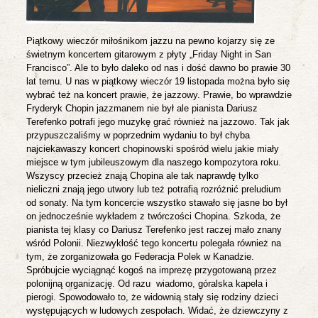
Piątkowy wieczór miłośnikom jazzu na pewno kojarzy się ze
świetnym koncertem gitarowym z płyty „Friday Night in San
Francisco”. Ale to było daleko od nas i dość dawno bo prawie 30
lat temu. U nas w piątkowy wieczór 19 listopada można było się
wybrać też na koncert prawie, że jazzowy. Prawie, bo wprawdzie
Fryderyk Chopin jazzmanem nie był ale pianista Dariusz
Terefenko potrafi jego muzykę grać również na jazzowo. Tak jak
przypuszczaliśmy w poprzednim wydaniu to był chyba
najciekawaszy koncert chopinowski spośród wielu jakie miały
miejsce w tym jubileuszowym dla naszego kompozytora roku.
Wszyscy przecież znają Chopina ale tak naprawdę tylko
nieliczni znają jego utwory lub też potrafią rozróżnić preludium
od sonaty. Na tym koncercie wszystko stawało się jasne bo był
on jednocześnie wykładem z twórczości Chopina. Szkoda, że
pianista tej klasy co Dariusz Terefenko jest raczej mało znany
wśród Polonii. Niezwykłość tego koncertu polegała również na
tym, że zorganizowała go Federacja Polek w Kanadzie.
Spróbujcie wyciągnąć kogoś na imprezę przygotowaną przez
polonijną organizację. Od razu
wiadomo, góralska kapela i
pierogi. Spowodowało to, że widownią stały się rodziny dzieci
występujących w ludowych zespołach. Widać, że dziewczyny z