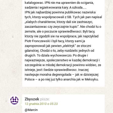
katalogowac. IPN nie ma uprawnien do scigania,
sadzenia i egzekwowania kary. A szkoda…..
IPN jak najbardziej powinna publikowac nazwiska
tych, ktorzy wspolpracowali z SB. Tych jak pan napisal
„slabych charakterow, ktorzy dali sie zastraszyc,
zaszantazowac czy zwyczajnie kupic”. Nie chodzi tu o
zemste, ale o poczucie sprawiedliwosci. Byli tacy,
ktorzy nie zgodzili sie na wspolprace, jak naprzyklad
Piotr Fronczewski i byli tacy, ktorzy sami ja
zaproponowali jak pewien „elektryk” ze stoczni
gdanskiej. Chodzi o to, zeby rozdzielic jednych od
drugich. To dziala wychowawczo. Po drugie i
najwazniejsze, spoleczenstwo w kazdej demokracji i
szczegolnie w mlodej demokracji powinno widziec, ze
istnieje, jest i bedzie sprawiedliwosc. Inaczej
nastepuje moralna degrengolada – jak w dzisiejszej
Polsce – a po niej juz tylko anarchia jak w Meksyku.
Zbyszek
pisze:
12 grudnia 2010 o 05:23
@Marcin