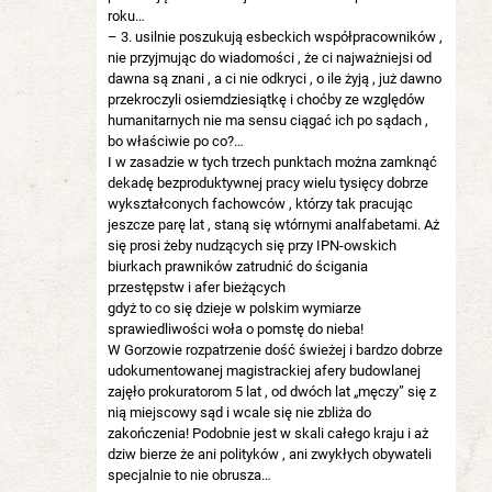
roku…
– 3. usilnie poszukują esbeckich współpracowników ,
nie przyjmując do wiadomości , że ci najważniejsi od
dawna są znani , a ci nie odkryci , o ile żyją , już dawno
przekroczyli osiemdziesiątkę i choćby ze względów
humanitarnych nie ma sensu ciągać ich po sądach ,
bo właściwie po co?…
I w zasadzie w tych trzech punktach można zamknąć
dekadę bezproduktywnej pracy wielu tysięcy dobrze
wykształconych fachowców , którzy tak pracując
jeszcze parę lat , staną się wtórnymi analfabetami. Aż
się prosi żeby nudzących się przy IPN-owskich
biurkach prawników zatrudnić do ścigania
przestępstw i afer bieżących
gdyż to co się dzieje w polskim wymiarze
sprawiedliwości woła o pomstę do nieba!
W Gorzowie rozpatrzenie dość świeżej i bardzo dobrze
udokumentowanej magistrackiej afery budowlanej
zajęło prokuratorom 5 lat , od dwóch lat „męczy” się z
nią miejscowy sąd i wcale się nie zbliża do
zakończenia! Podobnie jest w skali całego kraju i aż
dziw bierze że ani polityków , ani zwykłych obywateli
specjalnie to nie obrusza…