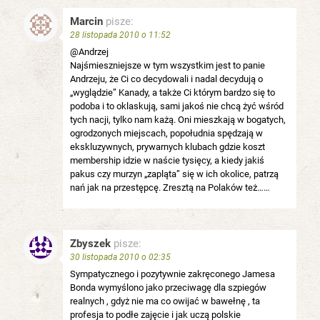
Marcin
pisze:
28 listopada 2010 o 11:52
@Andrzej
Najśmieszniejsze w tym wszystkim jest to panie
Andrzeju, że Ci co decydowali i nadal decydują o
„wyglądzie” Kanady, a także Ci którym bardzo się to
podoba i to oklaskują, sami jakoś nie chcą żyć wśród
tych nacji, tylko nam każą. Oni mieszkają w bogatych,
ogrodzonych miejscach, popołudnia spędzają w
ekskluzywnych, prywarnych klubach gdzie koszt
membership idzie w naście tysięcy, a kiedy jakiś
pakus czy murzyn „zapląta” się w ich okolice, patrzą
nań jak na przestępcę. Zresztą na Polaków też……
Zbyszek
pisze:
30 listopada 2010 o 02:35
Sympatycznego i pozytywnie zakręconego Jamesa
Bonda wymyślono jako przeciwagę dla szpiegów
realnych , gdyż nie ma co owijać w bawełnę , ta
profesja to podłe zajęcie i jak uczą polskie