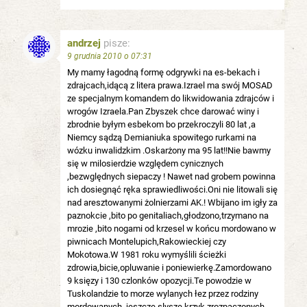
andrzej
pisze:
9 grudnia 2010 o 07:31
My mamy łagodną formę odgrywki na es-bekach i
zdrajcach,idącą z litera prawa.Izrael ma swój MOSAD
ze specjalnym komandem do likwidowania zdrajców i
wrogów Izraela.Pan Zbyszek chce darować winy i
zbrodnie byłym esbekom bo przekroczyli 80 lat ,a
Niemcy sądzą Demianiuka spowitego rurkami na
wózku inwalidzkim .Oskarżony ma 95 lat!!Nie bawmy
się w milosierdzie względem cynicznych
,bezwględnych siepaczy ! Nawet nad grobem powinna
ich dosiegnąć ręka sprawiedliwości.Oni nie litowali się
nad aresztowanymi żolnierzami AK.! Wbijano im igły za
paznokcie ,bito po genitaliach,głodzono,trzymano na
mrozie ,bito nogami od krzesel w końcu mordowano w
piwnicach Montelupich,Rakowieckiej czy
Mokotowa.W 1981 roku wymyślili ścieżki
zdrowia,bicie,opluwanie i poniewierkę.Zamordowano
9 księzy i 130 czlonków opozycji.Te powodzie w
Tuskolandzie to morze wylanych łez przez rodziny
mordowanych ,jeszcze slyszę krzyk zrozpaczonych