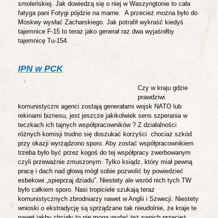
smoleńskiej. Jak dowiedzą się o niej w Waszyngtonie to cała
fatyga pani Fotygi pójdzie na marne.
A przecież można było do
Moskwy wysłać Zacharskiego. Jak potrafił wykraść kiedyś
tajemnice F-15 to teraz jako generał raz dwa wyjaśniłby
tajemnicę Tu-154.
IPN w PCK
Czy w kraju gdzie
prawdziwi
komunistyczni agenci zostają generałami wojsk NATO lub
rekinami biznesu, jest jeszcze jakikolwiek sens szperania w
teczkach ich tajnych współpracowników ? Z działalności
różnych komisji trudno się doszukać korzyści
chociaż szkód
przy okazji wyrządzono sporo.
Aby zostać współpracownikiem
trzeba było być przez kogoś do tej współpracy zwerbowanym
czyli przeważnie zmuszonym.
Tylko ksiądz, który miał pewną
pracę i dach nad głową mógł sobie pozwolić by powiedzieć
esbekowi „spieprzaj dziadu”. Niestety ale wsród nich tych TW
było całkiem sporo. Nasi tropiciele szukają teraz
komunistycznych zbrodniarzy nawet w Anglii i Szwecji. Niestety
wnioski o ekstradycję są sprządzane tak nieudolnie, że kraje te
nawet jakby chciały to nie mogą wydać też swoich przecież