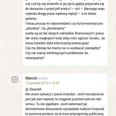
czy coś by się zmieniło w jej życiu gdyby przyznała się
do donosów z przed pół wieku? – nic! – dlaczego więc
wybrała drogę przez sądową mękę? – a to dobre
pytanie…
I teraz proszę mi odpowiedzieć czy ta komunistyczna
„zbrodnia” i ta „zbrodniarka”
warte są aż tak dużych nakładów finansowych i pracy
tak wielu niegłupich ludzi żeby móc ogłosić światu , że
Irena Dziedzic była kłamczynią lustracyjną?
Czy my dzisiaj nie mamy na co wydawać pieniędzy?
Czy nie mamy istotniejszych problemów do
rozwiązania?
Marcin
pisze:
13 grudnia 2010 o 10:00
@ Zbyszek
Nie znam sytuacji z pania Dziedzic. Jesli rzeczywiscie
jest jak pan napisal, to ciaganie ja przed sad nie robi
sensu. Tu sie zgadzam. Jesli natomiast jej
domniemane donoszenie wyrzadzalo ludziom krzywde
to powinna poniesc za to kare przynajmniej publicznej