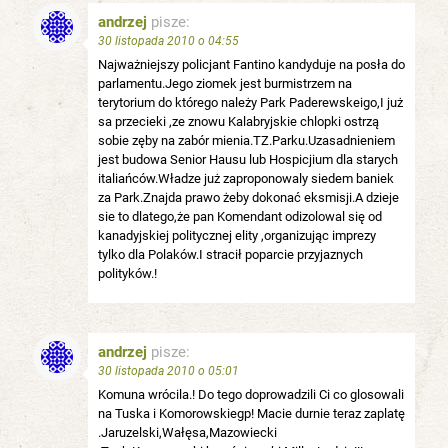
andrzej
pisze:
30 listopada 2010 o 04:55
Najważniejszy policjant Fantino kandyduje na posła do
parlamentu.Jego ziomek jest burmistrzem na
terytorium do którego należy Park Paderewskeigo,I już
sa przecieki ,ze znowu Kalabryjskie chlopki ostrzą
sobie zęby na zabór mienia.TZ.Parku.Uzasadnieniem
jest budowa Senior Hausu lub Hospicjium dla starych
italiańców.Władze już zaproponowaly siedem baniek
za Park.Znajda prawo żeby dokonać eksmisji.A dzieje
sie to dlatego,że pan Komendant odizolowal się od
kanadyjskiej politycznej elity ,organizując imprezy
tylko dla Polaków.I stracił poparcie przyjaznych
polityków.!
andrzej
pisze:
30 listopada 2010 o 05:01
Komuna wrócila.! Do tego doprowadzili Ci co glosowali
na Tuska i Komorowskiegp! Macie durnie teraz zaplatę
.Jaruzelski,Wałęsa,Mazowiecki