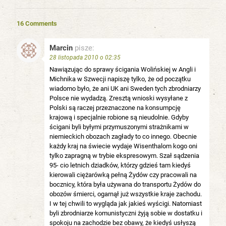
16 Comments
Marcin
pisze:
28 listopada 2010 o 02:35
Nawiązując do sprawy ścigania Wolińskiej w Angli i
Michnika w Szwecji napiszę tylko, że od początku
wiadomo było, że ani UK ani Sweden tych zbrodniarzy
Polsce nie wydadzą. Zresztą wnioski wysyłane z
Polski są raczej przeznaczone na konsumpcję
krajową i specjalnie robione są nieudolnie. Gdyby
ścigani byli byłymi przymuszonymi strażnikami w
niemieckich obozach zagłady to co innego. Obecnie
każdy kraj na świecie wydaje Wisenthalom kogo oni
tylko zapragną w trybie ekspresowym. Szał sądzenia
95- cio letnich dziadków, którzy gdzieś tam kiedyś
kierowali ciężarówką pełną Żydów czy pracowali na
bocznicy, która była używana do transportu Żydów do
obozów śmierci, ogarnął już wszystkie kraje zachodu.
I w tej chwili to wygląda jak jakieś wyścigi. Natomiast
byli zbrodniarze komunistyczni żyją sobie w dostatku i
spokoju na zachodzie bez obawy, że kiedyś usłyszą