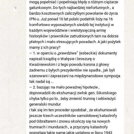
mogą popełniać i popełniają błędy o różnym ciężarze
gatunkowym. Do tych najbardziej niefortunnych , a
bardzo kosztownych zaliczyłbym powołanie do życia
IPN-u. Już ponad 10 lat polski podatnik łoży na 16
komfortowo wyposażonych siedzib tej instytucji w
każdym województwie i wielotysięczną armię
historyków i prawników zatrudnionych tam na dobrze
płatnych i mało stresujących posadach. A jaki pożytek
mamy z ich pracy?
– 1. w oparciu o „prawdziwe” (esbeckie) dokumenty
napisali książkę o Wałęsie i broszurę o
Kwaśniewskim i z tego powodu korona z głowy
żadnemu z byłych prezydentów nie spadła , jak byli
szanowani i zapraszani na międzynarodowe sympozja
tak nadal są …
– 2. bazując na mało poważnej hipotezie ,
doprowadzili do ekshumacji zwłok gen. Sikorskiego
chyba tylko po to , żeby zmienić trumnę i odświeżyć
generalski mundur
i tak się im ten proceder spodobał , że ekshumowali
jeszcze trzech uczestników samolotowej katastrofy
pod Gibraltarem i znowu skończy się na nowych
trumnach i mundurach , a przyczyny katastrofy
pozostają takie same jakie ustalono w lipcu 1943