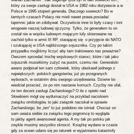
który za swoje zasługi dostał w USA w 1982 roku dożywocie a w
Polsce w 1995 stopień generała. Dlaczego sowiecki? Bo w
tamtych czasach Polacy nie mieli nawet prawa posiadać
tajemnic jakie on zdobywał. Oczywiście inne to były czasy i inni
wrogowie naszej ludowej ojczyzny.
Tylko, że generałem to on
został nie w wojsku ludowym mającym lufy skierowane na
zachód tylko w armii III RP, starającej się
o przyjęcie do NATO
i szukającej w USA najbliższego sojusznika. Czy po takim
przypadku mogliśmy liczyć aby tam traktowano nas poważnie?
Owszem sprzedać trochę wojskowych staroci, które i tak jako
sojusznik musieliśmy zużyć na pustni, czemu nie.
Generalski
awans podpisał ten sam człowiek, który ułaskawił jednego z
największych
polskich gangsterów, już po przegranych
wyborach, w ostatnim dniu swojego urzędowania. Dziwne bo
wiedział przecież, że po nim nastanie komuch. Czyżby nie ufał,
że ten doceni zasługi Zacharskiego? O ile z opieki nad
Słowikiem mógł się wytłumaczyć na przykład naciskiem
związku ornitologów, to jaki związek naciskał w sprawie
Zacharskiego, bo „ten” to już podobno nie istniał. Chociaż on
sam uważa siebie za związku tego pogromcę to wygląda
to jakby agent awansował agenta. A my tak po polsku jak
zwykle musimy wszystko sknocić. Książkę wydano w czasie
gdy za ocean udano się po ratunek w wyjaśnianiu katastrofy