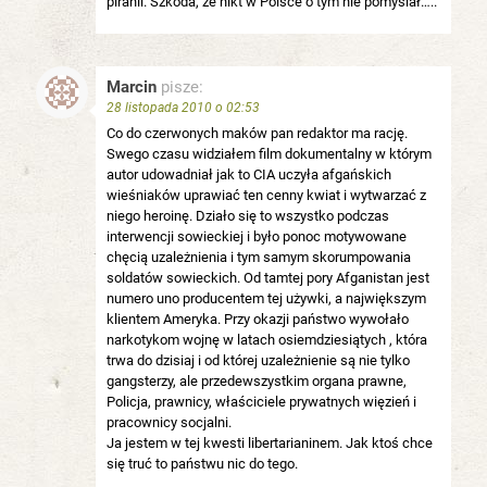
piranii. Szkoda, że nikt w Polsce o tym nie pomyślał…..
Marcin
pisze:
28 listopada 2010 o 02:53
Co do czerwonych maków pan redaktor ma rację.
Swego czasu widziałem film dokumentalny w którym
autor udowadniał jak to CIA uczyła afgańskich
wieśniaków uprawiać ten cenny kwiat i wytwarzać z
niego heroinę. Działo się to wszystko podczas
interwencji sowieckiej i było ponoc motywowane
chęcią uzależnienia i tym samym skorumpowania
soldatów sowieckich. Od tamtej pory Afganistan jest
numero uno producentem tej używki, a największym
klientem Ameryka. Przy okazji państwo wywołało
narkotykom wojnę w latach osiemdziesiątych , która
trwa do dzisiaj i od której uzależnienie są nie tylko
gangsterzy, ale przedewszystkim organa prawne,
Policja, prawnicy, właściciele prywatnych więzień i
pracownicy socjalni.
Ja jestem w tej kwesti libertarianinem. Jak ktoś chce
się truć to państwu nic do tego.