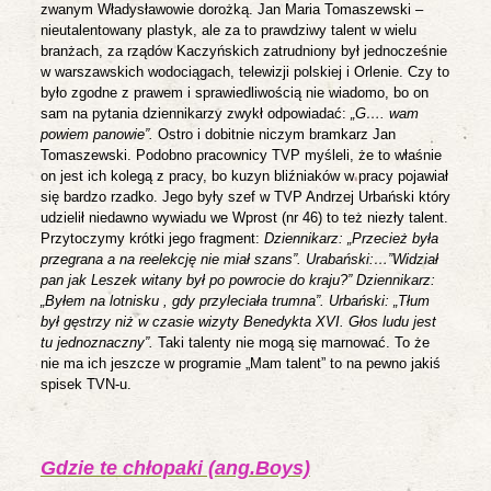
zwanym Władysławowie dorożką. Jan Maria Tomaszewski –
nieutalentowany plastyk, ale za to prawdziwy talent w wielu
branżach, za rządów Kaczyńskich zatrudniony był jednocześnie
w warszawskich wodociągach, telewizji polskiej i Orlenie. Czy to
było zgodne z prawem i sprawiedliwością nie wiadomo, bo on
sam na pytania dziennikarzy zwykł odpowiadać:
„G…. wam
powiem panowie”.
Ostro i dobitnie niczym bramkarz Jan
Tomaszewski. Podobno pracownicy TVP myśleli, że to właśnie
on jest ich kolegą z pracy, bo kuzyn bliźniaków w pracy pojawiał
się bardzo rzadko. Jego były szef w TVP Andrzej Urbański który
udzielił niedawno wywiadu we Wprost (nr 46) to też niezły talent.
Przytoczymy krótki jego fragment:
Dziennikarz:
„Przecież była
przegrana a na reelekcję nie miał szans”.
Urabański:…”
Widział
pan jak Leszek witany był po powrocie do kraju?”
Dziennikarz:
„Byłem na lotnisku , gdy przyleciała trumna”.
Urbański:
„Tłum
był gęstrzy niż w czasie wizyty Benedykta XVI. Głos ludu jest
tu jednoznaczny”.
Taki talenty nie mogą się marnować. To że
nie ma ich jeszcze w programie „Mam talent” to na pewno jakiś
spisek TVN-u.
Gdzie te chłopaki (ang.Boys)