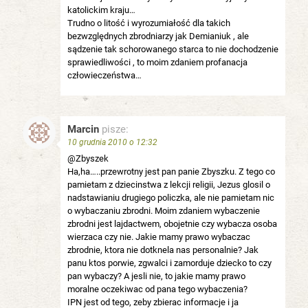
katolickim kraju…
Trudno o litość i wyrozumiałość dla takich
bezwzględnych zbrodniarzy jak Demianiuk , ale
sądzenie tak schorowanego starca to nie dochodzenie
sprawiedliwości , to moim zdaniem profanacja
człowieczeństwa…
Marcin
pisze:
10 grudnia 2010 o 12:32
@Zbyszek
Ha,ha…..przewrotny jest pan panie Zbyszku. Z tego co
pamietam z dziecinstwa z lekcji religii, Jezus glosil o
nadstawianiu drugiego policzka, ale nie pamietam nic
o wybaczaniu zbrodni. Moim zdaniem wybaczenie
zbrodni jest lajdactwem, obojetnie czy wybacza osoba
wierzaca czy nie. Jakie mamy prawo wybaczac
zbrodnie, ktora nie dotknela nas personalnie? Jak
panu ktos porwie, zgwalci i zamorduje dziecko to czy
pan wybaczy? A jesli nie, to jakie mamy prawo
moralne oczekiwac od pana tego wybaczenia?
IPN jest od tego, zeby zbierac informacje i ja