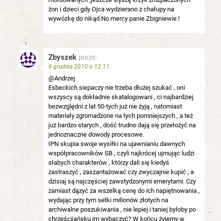
żon i dzieci gdy Ojca wydzierano z chałupy na
wywózkę do nikąd.No mercy panie Zbigniewie.!
Zbyszek
pisze:
9 grudnia 2010 o 12:11
@Andrzej
Esbeckich siepaczy nie trzeba dłużej szukać , oni
wszyscy są dokładnie skatalogowani , ci najbardziej
bezwzględni z lat 50-tych już nie żyją , natomiast
materiały zgromadzone na tych pomniejszych , a też
już bardzo starych , dość trudno dają się przełożyć na
jednoznaczne dowody procesowe.
IPN skupia swoje wysiłki na ujawnianiu dawnych
współpracowników SB , czyli najkrócej ujmując ludzi
słabych charakterów , którzy dali się kiedyś
zastraszyć , zaszantażować czy zwyczajnie kupić , a
dzisiaj są najczęściej zawstydzonymi emerytami. Czy
zamiast dązyć za wszelką cenę do ich napiętnowania ,
wydając przy tym setki milionów złotych na
archiwalne poszukiwania , nie lepiej i taniej byłoby po
chrześcijańsku im wybaczyć? W końcu żyjemy w