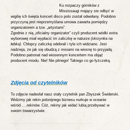
Ku rozpaczy górników z
Mississaugi mający sie odbyć w
wigilię ich święta koncert disco polo został odwołany. Podobno
przyczyną jest nieprzemyślana umowa zawarta pomiędzy
organizatorem a tzw. „artystami”.
Zgodnie z nią „oficialny organizator” czyli producent wódki extra
wyborowej miał wypłacić im zaliczkę w naturze
(skrzynka na
łebka)
. Chłopcy zaliczkę odebrali i tyle ich widziano. Jest
nadzieja, że jak się obudzą z misiami na wiosnę to przyjadą.
Podobno patronat nad wiosennym koncertem ma objąć
producent miodu. Nie! Nie pitnego! Takiego co go łyżczeką.
Zdjęcia od czytelników
To zdjęcie nadesłał nasz stały czytelnik pan Zbyszek Świderski.
Widzimy jak rekin polonijnego biznesu nurkuje w oceanie
wśród…..rekinów. Cóż, rekiny jak widać lubią przebywać w
swoim towarzystwie.