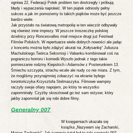
ogniwa 22, Federacji Polek problem ten dostrzegły i próbują
błędy i wypaczenia naprawić. W ten piątek odniosły pełny
sukces a jak im pomożemy to takich piątków może być jeszcze
bardzo wiele.
Jak przystało na światową metropolię w ten wieczór odbywały
się również inne imprezy. W jeszcze troszeczkę polskiej
dzielnicy przy Roncesvalles miał miejsce drugi już Festiwal
Filmów Polskich. W repertuarze wiele dobrych nowości ale jadąc
z koncertu można było zdążyć akurat na „Kołysankę” Juliusza
Machulskiego.
Twórca Seksmisji i Vabanku kombinował coś na
pograniczu horroru i komedii.
Wyszło jednak z tego takie
pomieszanie rodziny Kiepskich i Adamsów z Posterunkiem 13.
Śmiechu szczypta, strachu wcale ale nudy co nie miara. Z tym,
że mogliśmy przynajmniej zobaczyć na ekranie byłego
torontończyka Krzysztofa Stelmaszyka. Filmowe wampiry
raczyły swoje ofiary napojem, po który te wszystko
zapomninały. Czyżby skosztował go też sam reżyser, który
jakby zapomniał jak się robi dobre filmy.
Generalny 007
W księgarniach ukazała się
książka „Nazywam się Zacharski,
Marian Zacharski”.
Jak sugeruje tytuł był to taki sowiecki 007,