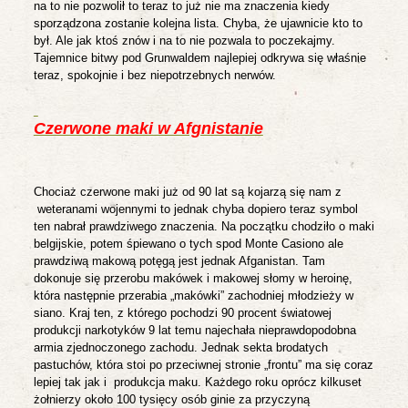
na to nie pozwolił to teraz to już nie ma znaczenia kiedy
sporządzona zostanie kolejna lista.
Chyba, że ujawnicie kto to
był. Ale jak ktoś znów i na to nie pozwala to poczekajmy.
Tajemnice bitwy pod Grunwaldem najlepiej odkrywa się właśnie
teraz, spokojnie i bez niepotrzebnych nerwów
.
Czerwone maki w Afgnistanie
Chociaż czerwone maki już od 90 lat są kojarzą się nam z
weteranami wojennymi to jednak chyba dopiero teraz symbol
ten nabrał prawdziwego znaczenia. Na początku chodziło o maki
belgijskie, potem śpiewano o tych spod Monte Casiono ale
prawdziwą makową potęgą jest jednak Afganistan. Tam
dokonuje się przerobu makówek i makowej słomy w heroinę,
która następnie przerabia „makówki” zachodniej młodzieży w
siano. Kraj ten, z którego pochodzi 90 procent światowej
produkcji narkotyków 9 lat temu najechała nieprawdopodobna
armia zjednoczonego zachodu. Jednak sekta brodatych
pastuchów, która stoi po przeciwnej stronie „frontu” ma się coraz
lepiej tak jak i
produkcja maku. Każdego roku oprócz kilkuset
żołnierzy około 100 tysięcy osób ginie za przyczyną