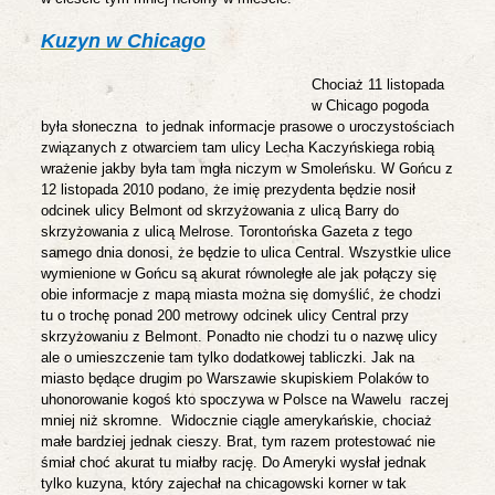
Kuzyn w Chicago
Chociaż 11 listopada
w Chicago pogoda
była słoneczna
to jednak informacje prasowe o uroczystościach
związanych z otwarciem tam ulicy Lecha Kaczyńskiega robią
wrażenie jakby była tam mgła niczym w Smoleńsku. W Gońcu z
12 listopada 2010 podano, że imię prezydenta będzie nosił
odcinek ulicy Belmont od skrzyżowania z ulicą Barry do
skrzyżowania z ulicą Melrose. Torontońska Gazeta z tego
samego dnia donosi, że będzie to ulica Central. Wszystkie ulice
wymienione w Gońcu są akurat równoległe ale jak połączy się
obie informacje z mapą miasta można się domyślić, że chodzi
tu o trochę ponad 200 metrowy odcinek ulicy Central przy
skrzyżowaniu z Belmont. Ponadto nie chodzi tu o nazwę ulicy
ale o umieszczenie tam tylko dodatkowej tabliczki. Jak na
miasto będące drugim po Warszawie skupiskiem Polaków to
uhonorowanie kogoś kto spoczywa w Polsce na Wawelu
raczej
mniej niż skromne.
Widocznie ciągle amerykańskie, chociaż
małe bardziej jednak cieszy. Brat, tym razem protestować nie
śmiał choć akurat tu miałby rację. Do Ameryki wysłał jednak
tylko kuzyna, który zajechał na chicagowski korner w tak