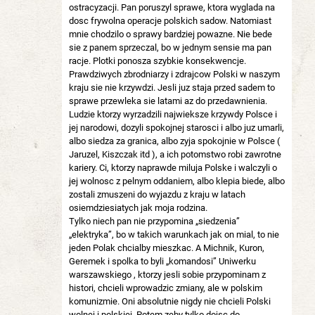
ostracyzacji. Pan poruszyl sprawe, ktora wyglada na
dosc frywolna operacje polskich sadow. Natomiast
mnie chodzilo o sprawy bardziej powazne. Nie bede
sie z panem sprzeczal, bo w jednym sensie ma pan
racje. Plotki ponosza szybkie konsekwencje.
Prawdziwych zbrodniarzy i zdrajcow Polski w naszym
kraju sie nie krzywdzi. Jesli juz staja przed sadem to
sprawe przewleka sie latami az do przedawnienia.
Ludzie ktorzy wyrzadzili najwieksze krzywdy Polsce i
jej narodowi, dozyli spokojnej starosci i albo juz umarli,
albo siedza za granica, albo zyja spokojnie w Polsce (
Jaruzel, Kiszczak itd ), a ich potomstwo robi zawrotne
kariery. Ci, ktorzy naprawde miluja Polske i walczyli o
jej wolnosc z pelnym oddaniem, albo klepia biede, albo
zostali zmuszeni do wyjazdu z kraju w latach
osiemdziesiatych jak moja rodzina.
Tylko niech pan nie przypomina „siedzenia”
„elektryka”, bo w takich warunkach jak on mial, to nie
jeden Polak chcialby mieszkac. A Michnik, Kuron,
Geremek i spolka to byli „komandosi” Uniwerku
warszawskiego , ktorzy jesli sobie przypominam z
histori, chcieli wprowadzic zmiany, ale w polskim
komunizmie. Oni absolutnie nigdy nie chcieli Polski
wolnej i polskiej. Potem zeby tylko dojsc do