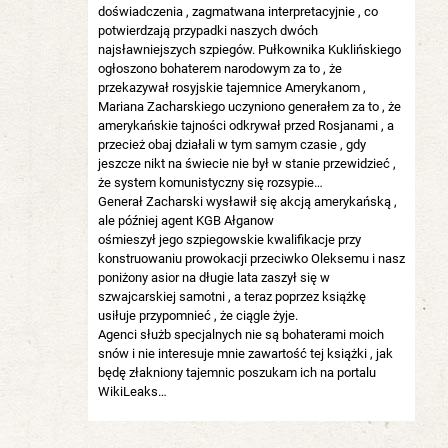
doświadczenia , zagmatwana interpretacyjnie , co
potwierdzają przypadki naszych dwóch
najsławniejszych szpiegów. Pułkownika Kuklińskiego
ogłoszono bohaterem narodowym za to , że
przekazywał rosyjskie tajemnice Amerykanom ,
Mariana Zacharskiego uczyniono generałem za to , że
amerykańskie tajności odkrywał przed Rosjanami , a
przecież obaj działali w tym samym czasie , gdy
jeszcze nikt na świecie nie był w stanie przewidzieć ,
że system komunistyczny się rozsypie…
Generał Zacharski wysławił się akcją amerykańską ,
ale później agent KGB Ałganow
ośmieszył jego szpiegowskie kwalifikacje przy
konstruowaniu prowokacji przeciwko Oleksemu i nasz
poniżony asior na długie lata zaszył się w
szwajcarskiej samotni , a teraz poprzez książkę
usiłuje przypomnieć , że ciągle żyje.
Agenci służb specjalnych nie są bohaterami moich
snów i nie interesuje mnie zawartość tej książki , jak
będę złakniony tajemnic poszukam ich na portalu
WikiLeaks…