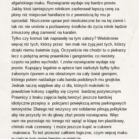
afgańskiego maku. Rozwiązanie wydaje się bardzo proste.
Jakby ktoś tamtejszym rolnikom zaoferował lepszą cenę za
plony niż miejscowi handlarze to z pewnością by mu je
sprzedali. Niszczenie upraw jest nieskuteczne bo na tej ziemii i
tak nic nie urośnie a pozbawiony środków do życia rolnik będzie
zmuszony pług zamienić na karabin.
Tylko czy komuś tak naprawdę na tym zależy? Wielokronie
więcej niż tych, którzy przez
ten mak nie żyją jest tych, którzy
dzięki niemu świetnie żyją. Oczywiście nie chodzi tu o piekarzy
lecz o potężną armię prawników i gangsterów, co niestety
często na jedno wychodzi. I znów rozwiązanie wydaje się
proste. Kupujący legalnie w aptece tani narkotyk byłby tylko
żałosnym ćpunem a nie obrażonym na cały świat gierojem,
którego potem naśladuje cała banda podobnych mu gnojków.
Jednak raczej wątpliwe aby ci dla, których makówki to
prawdziwe kokosy zajęliby się czymś
bardziej pożytecznym.
Prawnicy z braku zajęcia będą tworzyć jeszcze bardziej
idiotyczne przepisy a
policjanci powiększą armię parkingowych
terrorystów. Dlatego też wszyscy oni solidarnie pilnują polityków
aby nie przyszły im do głowy zbyt proste rozwiązania. Więc
nam nie pozostaje nic innego niż wpiąć w klapę ten plastikowy,
chiński mak czerwony i może jeszcze kupić w cukierni
makowca. To też przecież całkiem logiczne, czym więcej maku
w cieście tym mniej heroiny w mieście.