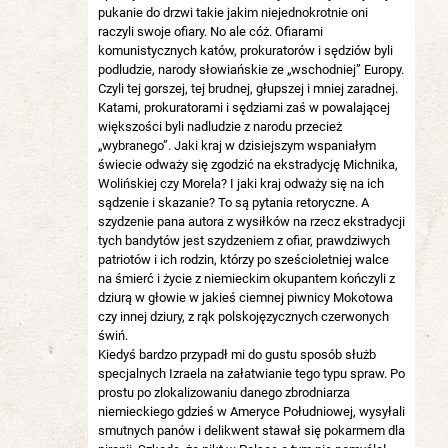
pukanie do drzwi takie jakim niejednokrotnie oni
raczyli swoje ofiary. No ale cóż. Ofiarami
komunistycznych katów, prokuratorów i sędziów byli
podludzie, narody słowiańskie ze „wschodniej” Europy.
Czyli tej gorszej, tej brudnej, głupszej i mniej zaradnej.
Katami, prokuratorami i sędziami zaś w powalającej
większości byli nadludzie z narodu przecież
„wybranego”. Jaki kraj w dzisiejszym wspaniałym
świecie odważy się zgodzić na ekstradycję Michnika,
Wolińskiej czy Morela? I jaki kraj odważy się na ich
sądzenie i skazanie? To są pytania retoryczne. A
szydzenie pana autora z wysiłków na rzecz ekstradycji
tych bandytów jest szydzeniem z ofiar, prawdziwych
patriotów i ich rodzin, którzy po sześcioletniej walce
na śmierć i życie z niemieckim okupantem kończyli z
dziurą w głowie w jakieś ciemnej piwnicy Mokotowa
czy innej dziury, z rąk polskojęzycznych czerwonych
świń.
Kiedyś bardzo przypadł mi do gustu sposób służb
specjalnych Izraela na załatwianie tego typu spraw. Po
prostu po zlokalizowaniu danego zbrodniarza
niemieckiego gdzieś w Ameryce Południowej, wysyłali
smutnych panów i delikwent stawał się pokarmem dla