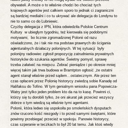
obywateli. A może o to właśnie chodzi bo chociaż tych
krajowych agentów jest całkiem sporo to jednak ci zagraniczni
są bardziej medialni i co tu ukrywać ale delegacja do Londynu to
nie to samo co do Lubniewic.
Czyżby delegacja z IPN, która odwiedziła Polskie Centrum
Kultury
w ubiegłym tygodniu, też kierowała się podobnymi
motywami,
bo licznie zgromadzonej Polonii od razu
oświadczono,
że i tak nie ma podstaw prawnych do ścigania
agenturalnych działaczy polonijnych. W tej sytuacji
były
polonijny radiowiec zgłosił propozycję zatrudnienia prywatnych
historyków do szukania agentów. Świetny pomysł, sprawę
trzeba załatwić na miejscu. Zebrać pieniądze i po okresie mniej
więcej takim jak trwa budowa w Bramtpton ogłosić ,że ostatni
agent stanął właśnie przed sądem…ostatecznym. Ale przez ten
czas opłaceni przez Polonię historycy zwiedzą sobie Kanadę od
Halifaksu do Tofino. W tym genialnym wniosku pana Popowicza-
Watry jest tylko jeden problem kto da na to kasę. Powinni ci,
którzy się tu dorobili tylko, że oni akurat jak przecież wszyscy
dobrze o tym wiedzą są właśnie tymi agentami.
Polonii, która ledwo się uspokoiła po smoleńskich dysputach
znów rzucono kość niezgody i to przed samymi świętami, które
powinny przebiegać przecież w spokoju. Panowie historycy,
czas szperanie w teczkach to był 20 lat temu. Jak ktoś wtedy