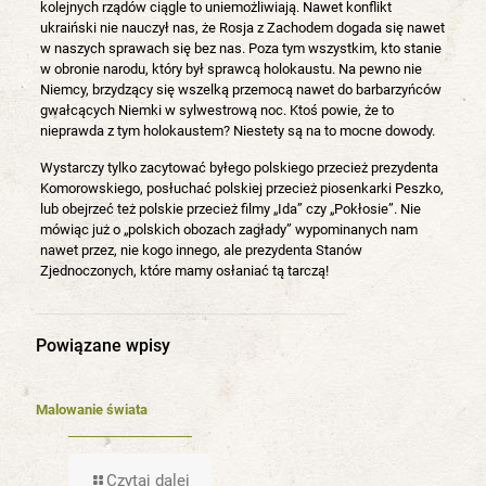
kolejnych rządów ciągle to uniemożliwiają. Nawet konflikt
ukraiński nie nauczył nas, że Rosja z Zachodem dogada się nawet
w naszych sprawach się bez nas. Poza tym wszystkim, kto stanie
w obronie narodu, który był sprawcą holokaustu. Na pewno nie
Niemcy, brzydzący się wszelką przemocą nawet do barbarzyńców
gwałcących Niemki w sylwestrową noc. Ktoś powie, że to
nieprawda z tym holokaustem? Niestety są na to mocne dowody.
Wystarczy tylko zacytować byłego polskiego przecież prezydenta
Komorowskiego, posłuchać polskiej przecież piosenkarki Peszko,
lub obejrzeć też polskie przecież filmy „Ida” czy „Pokłosie”. Nie
mówiąc już o „polskich obozach zagłady” wypominanych nam
nawet przez, nie kogo innego, ale prezydenta Stanów
Zjednoczonych, które mamy osłaniać tą tarczą!
Powiązane wpisy
Malowanie świata
Czytaj dalej