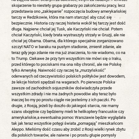
skojarzenie to niestety grupa grabarzy po zakończeniu pracy, lecz
przedstawia ono „zaklepanie” rozpoczęcia budowy amerykańskiej
tarczy w Redzikowie, która ma nam starczyć aby czuć się
bezpiecznie. Historia czy raczej histeria wokół tej tarczy jest dość
długa. Najpierw chciał jej Tusk, ale Kaczyński nie chciał. Potem
chciał Kaczyński, kiedy brata wystraszyły strzały w Gruzji, ale nie
chciał jej Obama. Obama, dla którego specjalnie zorganizowano
szczyt NATO w baraku na pustym stadionie, zmienił zdanie, ale
teraz gdy jego zdanie nie ma już znaczenia, to nie wiadomo, co na
to Trump. Ciekawe że przy tym wszystkim nie mówi się o Iraku,
przed którego to pociskami ma ona niby chronić, ale nie Polskę
tylko Amerykę. Naiwność czy raczej ta „murzyńskość”
oderwanych od rzeczywistości polskich polityków jest dowodem,
że lekcje historii spędzali na wagarach. Po pierwsze Polska
zawsze od zachodnich sojuszników doświadczyła przede
wszystkim zdrady i nie ma żadnych powodów aby teraz było
inaczej bo my po prostu ciągle nie jesteśmy z ich paczki. Po
drugie, z Rosją, jeżeli by doszło do jakiegoś starcia, nie mamy
szans obojętnie czy będziemy mieli te helikoptery francuskie czy
amerykańskie,a ewentualna pomoc Warszawie będzie wyglądała
tak jak teraz wszystkie potęgi świata „pomagają” mieszkańcom
Aleppo. Mieliśmy dość czasu aby zrobić z Rosji wielki rynek zbytu
dla polskich towarów, ale naiwne i po prostu głupie pomysły